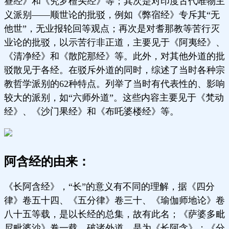
昼经》和《究罗檀头经》等；其次是对印度古代唯物主
义派别——顺世论的批驳，例如《弊宿经》专斥其“无
他世”，无业报轮回等观点；再次是对耆那教等苦行灭
业论的批驳，以示苦行非正道，主要见于《阿夷经》、
《清净经》和《散陀那经》等。此外，对其他外道的批
驳散见于各经。在驳斥外道的同时，综述了当时各种宗
教哲学派别的62种特点。列举了当时有代表性的、影响
较大的派别，如“六师外道”。这些内容主要见于《梵动
经》、《沙门果经》和《布吒婆楼经》等。
阿含经的由来：
《长阿含经》，“长”的意义有不同的理解，据《四分
律》卷五十四、《五分律》卷三十、《瑜伽师地论》卷
八十五等载，是以长经的总集，故有此名；《萨婆多毗
尼毗婆沙》卷一载，破诸外道，是为《长阿含》；《分