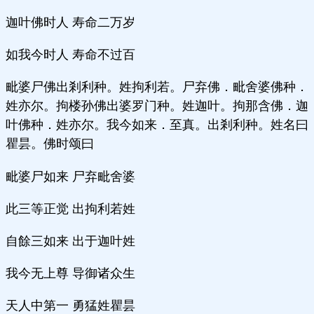
迦叶佛时人 寿命二万岁
如我今时人 寿命不过百
毗婆尸佛出剎利种。姓拘利若。尸弃佛．毗舍婆佛种．
姓亦尔。拘楼孙佛出婆罗门种。姓迦叶。拘那含佛．迦
叶佛种．姓亦尔。我今如来．至真。出剎利种。姓名曰
瞿昙。佛时颂曰
毗婆尸如来 尸弃毗舍婆
此三等正觉 出拘利若姓
自餘三如来 出于迦叶姓
我今无上尊 导御诸众生
天人中第一 勇猛姓瞿昙