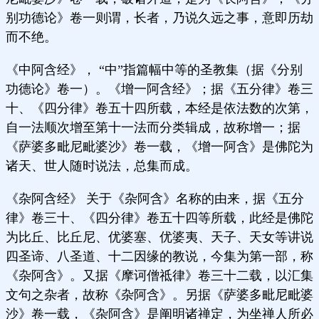
别功德论》卷一则谓，长者，乃说久远之事，意即历劫
而不绝。
《中阿含经》， “中”指篇幅中等的圣教集（据《分别
功德论》卷一）。《增一阿含经》；据《五分律》卷三
十、《四分律》卷五十四所载，本经是依法数的次第，
自一法顺次增至第十一法而分类辑成，故称增一；据
《萨婆多毗尼毗婆沙》卷一载，《增一阿含》是佛陀为
诸天、世人随时说法，总集而成。
《杂阿含经》 关于《杂阿含》名称的由来，据《五分
律》卷三十、《四分律》卷五十四等所载，此经是佛陀
为比丘、比丘尼、优婆塞、优婆夷、天子、天女等讲说
四圣谛、八圣道、十二因缘的教说，今集为第一部，称
《杂阿含》。又据《摩诃僧祗律》卷三十二载，以汇集
文句之杂者，故称《杂阿含》。另据《萨婆多毗尼毗婆
沙》卷一载，《杂阿含》是阐明诸禅定，为坐禅人所必