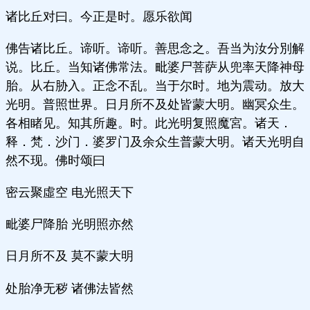
诸比丘对曰。今正是时。愿乐欲闻
佛告诸比丘。谛听。谛听。善思念之。吾当为汝分別解
说。比丘。当知诸佛常法。毗婆尸菩萨从兜率天降神母
胎。从右胁入。正念不乱。当于尔时。地为震动。放大
光明。普照世界。日月所不及处皆蒙大明。幽冥众生。
各相睹见。知其所趣。时。此光明复照魔宮。诸天．
释．梵．沙门．婆罗门及余众生普蒙大明。诸天光明自
然不现。佛时颂曰
密云聚虛空 电光照天下
毗婆尸降胎 光明照亦然
日月所不及 莫不蒙大明
处胎净无秽 诸佛法皆然