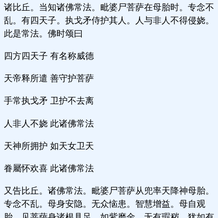
诸比丘。当知诸佛常法。毗婆尸菩萨在母胎时。专念不
乱。有四天子。执戈矛侍护其人。人与非人不得侵娆。
此是常法。佛时颂曰
四方四天子 有名称威德
天帝释所遣 善守护菩萨
手常执戈矛 卫护不去离
人非人不娆 此诸佛常法
天神所拥护 如天女卫天
眷屬怀欢喜 此诸佛常法
又告比丘。诸佛常法。毗婆尸菩萨从兜率天降神母胎。
专念不乱。母身安隐。无众恼患。智慧增益。母自观
胎。见菩萨身诸根具足。如紫磨金。无有瑕秽。犹如有