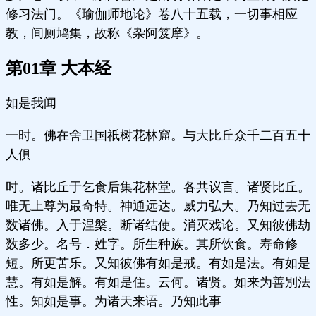
修习法门。《瑜伽师地论》卷八十五载，一切事相应
教，间厕鸠集，故称《杂阿笈摩》。
第01章 大本经
如是我闻
一时。佛在舍卫国祇树花林窟。与大比丘众千二百五十
人俱
时。诸比丘于乞食后集花林堂。各共议言。诸贤比丘。
唯无上尊为最奇特。神通远达。威力弘大。乃知过去无
数诸佛。入于涅槃。断诸结使。消灭戏论。又知彼佛劫
数多少。名号．姓字。所生种族。其所饮食。寿命修
短。所更苦乐。又知彼佛有如是戒。有如是法。有如是
慧。有如是解。有如是住。云何。诸贤。如来为善別法
性。知如是事。为诸天来语。乃知此事