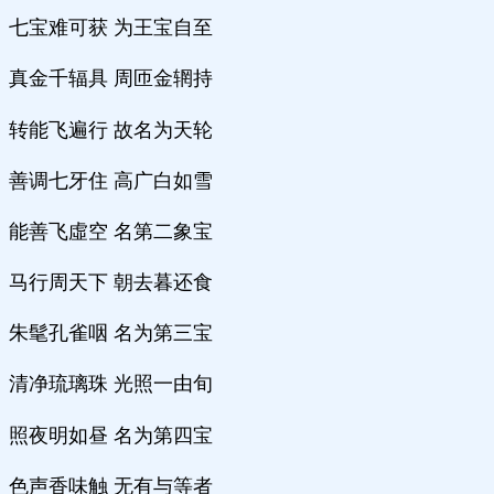
七宝难可获 为王宝自至
真金千辐具 周匝金辋持
转能飞遍行 故名为天轮
善调七牙住 高广白如雪
能善飞虛空 名第二象宝
马行周天下 朝去暮还食
朱髦孔雀咽 名为第三宝
清净琉璃珠 光照一由旬
照夜明如昼 名为第四宝
色声香味触 无有与等者