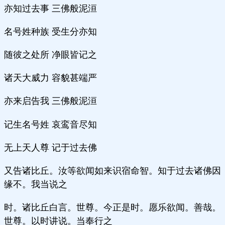
亦知过去事 三佛般泥洹
名号姓种族 受生分亦知
随彼之处所 净眼皆记之
诸天大威力 容貌甚端严
亦来启告我 三佛般泥洹
记生名号姓 哀鸾音尽知
无上天人尊 记于过去佛
又告诸比丘。汝等欲闻如来识宿命智。知于过去诸佛因
缘不。我当说之
时。诸比丘白言。世尊。今正是时。愿乐欲闻。善哉。
世尊。以时讲说。当奉行之