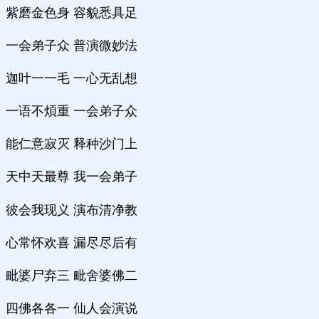
紫磨金色身 容貌悉具足
一会弟子众 普演微妙法
迦叶一一毛 一心无乱想
一语不煩重 一会弟子众
能仁意寂灭 释种沙门上
天中天最尊 我一会弟子
彼会我现义 演布清净教
心常怀欢喜 漏尽尽后有
毗婆尸弃三 毗舍婆佛二
四佛各各一 仙人会演说