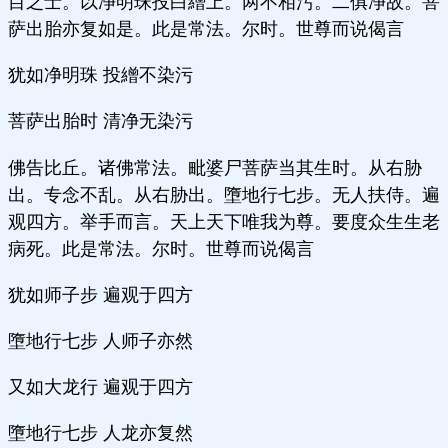
目之士。以净明珠投白繒上。两不相污。二俱净故。菩
萨出胎亦复如是。此是常法。尔时。世尊而说偈言
犹如净明珠 投繒不染污
菩萨出胎时 清净无染污
佛告比丘。诸佛常法。毗婆尸菩萨当其生时。从右胁
出。专念不乱。从右胁出。墮地行七步。无人扶侍。遍
观四方。举手而言。天上天下唯我为尊。要度众生生老
病死。此是常法。尔时。世尊而说偈言
犹如师子步 遍观于四方
墮地行七步 人师子亦然
又如大龙行 遍观于四方
墮地行七步 人龙亦复然