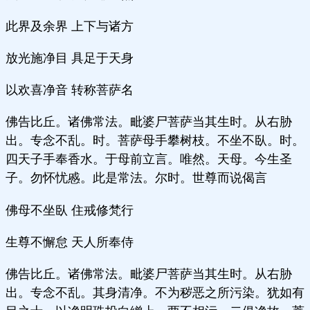
此界及余界 上下与诸方
放光施净目 具足于天身
以欢喜净音 转称菩萨名
佛告比丘。诸佛常法。毗婆尸菩萨当其生时。从右胁
出。专念不乱。时。菩萨母手攀树枝。不坐不臥。时。
四天子手奉香水。于母前立言。唯然。天母。今生圣
子。勿怀忧慼。此是常法。尔时。世尊而说偈言
佛母不坐臥 住戒修梵行
生尊不懈怠 天人所奉侍
佛告比丘。诸佛常法。毗婆尸菩萨当其生时。从右胁
出。专念不乱。其身清净。不为秽恶之所污染。犹如有