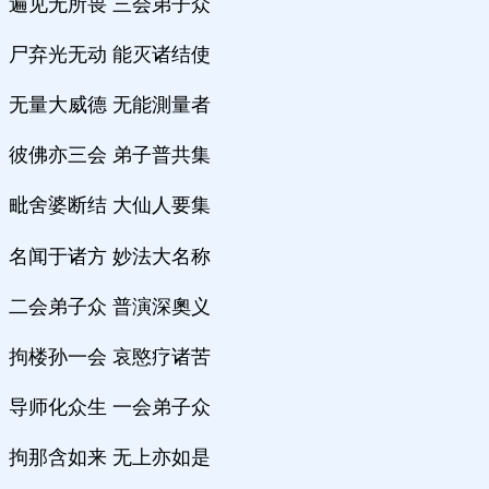
遍见无所畏 三会弟子众
尸弃光无动 能灭诸结使
无量大威德 无能測量者
彼佛亦三会 弟子普共集
毗舍婆断结 大仙人要集
名闻于诸方 妙法大名称
二会弟子众 普演深奧义
拘楼孙一会 哀愍疗诸苦
导师化众生 一会弟子众
拘那含如来 无上亦如是