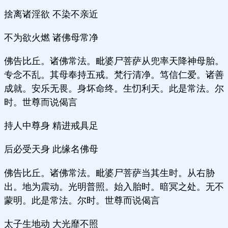
捨离诸淫欲 不染不亲近
不为欲火燃 诸佛母常净
佛告比丘。诸佛常法。毗婆尸菩萨从兜率天降神母胎。
专念不乱。其母奉持五戒。梵行清净。笃信仁爱。诸善
成就。安乐无畏。身坏命终。生忉利天。此是常法。尔
时。世尊而说偈言
持人中尊身 精进戒具足
后必受天身 此缘名佛母
佛告比丘。诸佛常法。毗婆尸菩萨当其生时。从右胁
出。地为震动。光明普照。始入胎时。暗冥之处。无不
蒙明。此是常法。尔时。世尊而说偈言
太子生地动 大光靡不照