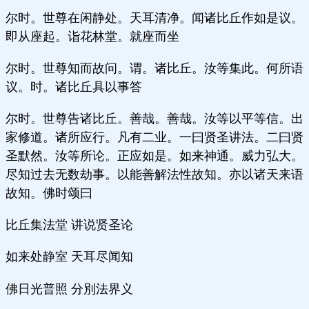
尔时。世尊在闲静处。天耳清净。闻诸比丘作如是议。
即从座起。诣花林堂。就座而坐
尔时。世尊知而故问。谓。诸比丘。汝等集此。何所语
议。时。诸比丘具以事答
尔时。世尊告诸比丘。善哉。善哉。汝等以平等信。出
家修道。诸所应行。凡有二业。一曰贤圣讲法。二曰贤
圣默然。汝等所论。正应如是。如来神通。威力弘大。
尽知过去无数劫事。以能善解法性故知。亦以诸天来语
故知。佛时颂曰
比丘集法堂 讲说贤圣论
如来处静室 天耳尽闻知
佛日光普照 分別法界义