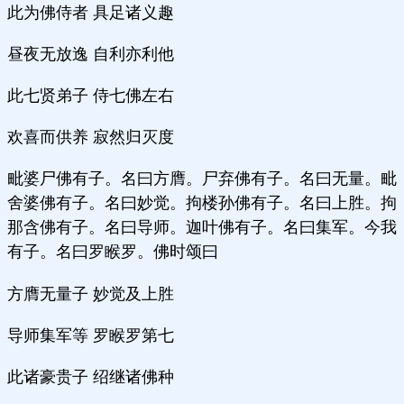
此为佛侍者 具足诸义趣
昼夜无放逸 自利亦利他
此七贤弟子 侍七佛左右
欢喜而供养 寂然归灭度
毗婆尸佛有子。名曰方膺。尸弃佛有子。名曰无量。毗
舍婆佛有子。名曰妙觉。拘楼孙佛有子。名曰上胜。拘
那含佛有子。名曰导师。迦叶佛有子。名曰集军。今我
有子。名曰罗睺罗。佛时颂曰
方膺无量子 妙觉及上胜
导师集军等 罗睺罗第七
此诸豪贵子 绍继诸佛种