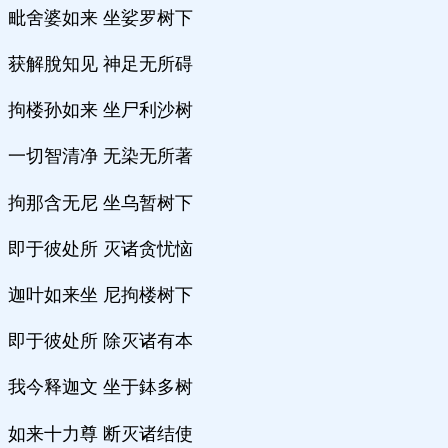
毗舍婆如来 坐娑罗树下
获解脫知见 神足无所碍
拘楼孙如来 坐尸利沙树
一切智清净 无染无所著
拘那含无尼 坐乌暂树下
即于彼处所 灭诸贪忧恼
迦叶如来坐 尼拘楼树下
即于彼处所 除灭诸有本
我今释迦文 坐于鉢多树
如来十力尊 断灭诸结使