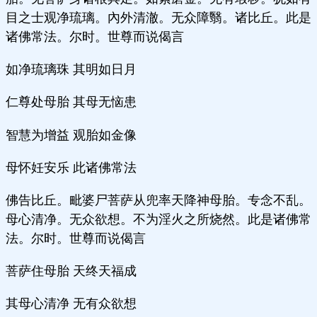
目之士观净琉璃。內外清澈。无众障翳。诸比丘。此是
诸佛常法。尔时。世尊而说偈言
如净琉璃珠 其明如日月
仁尊处母胎 其母无恼患
智慧为增益 观胎如金像
母怀妊安乐 此诸佛常法
佛告比丘。毗婆尸菩萨从兜率天降神母胎。专念不乱。
母心清净。无众欲想。不为淫火之所烧然。此是诸佛常
法。尔时。世尊而说偈言
菩萨住母胎 天终天福成
其母心清净 无有众欲想