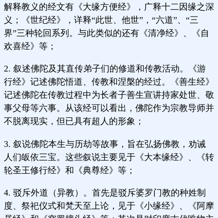
解释教义的经文有《大缘方便经》，广释十二因缘之深
义；《世纪经》，详释“此世、他世”，“六道”、“三
界”三种轮回系列。与此类似的还有《清净经》、《自
欢喜经》等；
2. 叙述佛陀及其直传弟子们的修道和传教活动。《游
行经》记述佛陀悟道、传教和涅槃的经过。《善生经》
记述佛陀在传教过程中为长者子善生宣讲持家处世、敬
事父母等六事。从该经可以看出，佛陀作为宗教导师并
不脱离现实，但已具有超人的形象；
3. 叙说佛陀本生与历劫等故事，旨在弘扬佛教，劝诫
人们皈依三宝。这些叙说主要见于《大本缘经》、《转
轮圣王修行经》和《典尊经》等；
4. 驳斥外道（异教）。首先是驳斥婆罗门教的种姓制
度、祭祀仪式和梵天至上论，见于《小缘经》、《阿摩