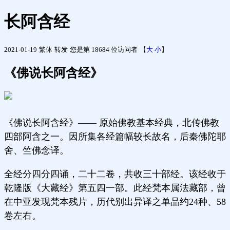
长阿含经
2021-01-19
繁体
转发
您是第 18684 位访问者
【
大
小
】
《佛说长阿含经》
《佛说长阿含经》—— 原始佛教基本经典，北传佛教
四部阿含之一。因所集各经篇幅较长故名，后秦佛陀耶
舍、竺佛念译。
全经分四分四诵，二十二卷，共收三十部经。该经收于
乾隆版《大藏经》第五四一部。此经梵本属法藏部，曾
在中亚发现梵本残片，历代别出异译之单品约24种、58
卷左右。