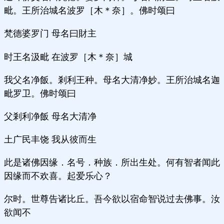
毗。王所治城名波罗［木＊奈］。佛时颂曰
梵德婆罗门 母名曰財主
时王名汲毗 在波罗［木＊奈］城
我父名净飯。剎利王种。母名大清净妙。王所治城名迦
毗罗卫。佛时颂曰
父剎利净飯 母名大清净
土广民丰饶 我从彼而生
此是诸佛因缘．名号．种族．所出生处。何有智者闻此
因缘而不欢喜。起爱乐心？
尔时。世尊告诸比丘。吾今欲以宿命智说过去佛事。汝
欲闻不