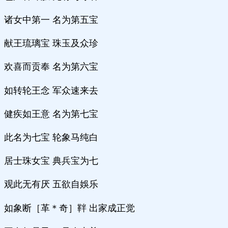
诸女中第一 名为第五宝
献王琉璃宝 珠玉及众珍
欢喜而贡奉 名为第六宝
如转轮王念 军众速来去
健疾如王意 名为第七宝
此名为七宝 轮象马纯白
居士珠女宝 典兵宝为七
观此无有厌 五欲自娛乐
如象断［革＊奇］靽 出家成正觉