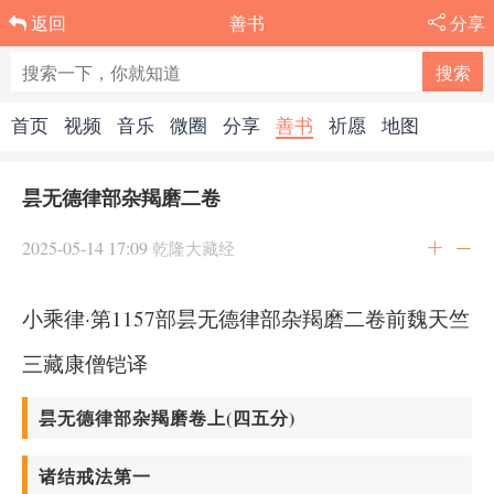
善书
分享
返回
首页
视频
音乐
微圈
分享
善书
祈愿
地图
昙无德律部杂羯磨二卷
2025-05-14 17:09
乾隆大藏经
小乘律·第1157部昙无德律部杂羯磨二卷前魏天竺
三藏康僧铠译
昙无德律部杂羯磨卷上(四五分)
诸结戒法第一