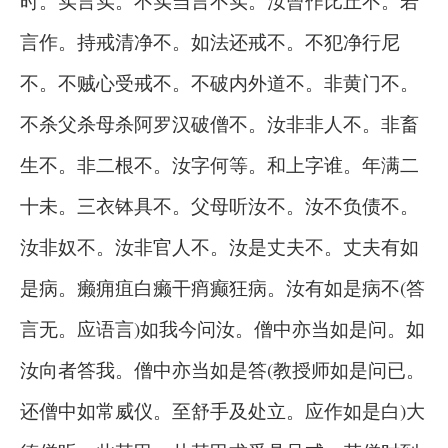
时。实言实。不实当言不实。汝曾作比丘不。若
言作。持戒清净不。如法还戒不。不犯净行尼
不。不贼心受戒不。不破内外道不。非黄门不。
不杀父杀母杀阿罗汉破僧不。汝非非人不。非畜
生不。非二根不。汝字何等。和上字谁。年满二
十未。三衣钵具不。父母听汝不。汝不负债不。
汝非奴不。汝非官人不。汝是丈夫不。丈夫有如
是病。癞痈疽白癞干痟癫狂病。汝有如是病不(答
言无。应语言)如我今问汝。僧中亦当如是问。如
汝向者答我。僧中亦当如是答(教授师如是问已。
还僧中如常威仪。至舒手及处立。应作如是白)大