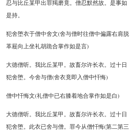
忍与比丘某甲出罪羯磨竟。僧忍默然故。是事如
是持。
犯舍堕衣于僧中舍文(舍与僧时往僧中偏露右肩脱
革屣向上坐礼胡跪合掌作如是言)
大德僧听。我比丘某甲。故畜尔许长衣。过十日
犯舍堕。今舍与僧(舍衣竟即入僧中忏悔)
僧中忏悔文(礼僧中已右膝着地合掌作如是白)
大德僧听。我比丘某甲。故畜尔许长衣。过十日
犯舍堕。此衣已舍与僧。罪今从僧忏悔(第二第三