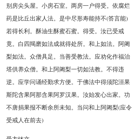
别房尖头屋。小房石室。两房一户得受。依腐烂
药是比丘出家人法。是中尽形寿能持不(答言能)
若得长利。酥油生酥蜜石蜜。得受。汝已受戒
竟。白四羯磨如法成就得处所。和上如法。阿阇
梨如法。众僧具足。当善受教法。应劝化作福治
塔供养众僧。和上阿阇梨一切如法教。不得违
逆。应学问诵经勤求方便。于佛法中得须陀洹果
斯陀含果阿那含果阿罗汉果。汝始发心出家。功
不唐捐果报不断余所未知。当问和上阿阇梨(应令
受戒人在前去)
受衣钵文。