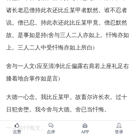
诸长老忍僧持此衣还比丘某甲者默然。谁不忍者
说。僧已忍。持此衣还此比丘某甲竟。僧忍默然
故。是事如是持(舍与三人二人亦如上。忏悔亦如
上。三人二人中受忏悔亦如上所白)
舍与一人文(应至清净比丘偏露右肩若上座礼足右
膝着地合掌作如是言)
大德一心念。我比丘某甲。故畜尔许长衣。过十
日犯舍堕。我今舍与大德。舍已当忏悔。
一人前忏悔文。
点赞
点评
APP
登录