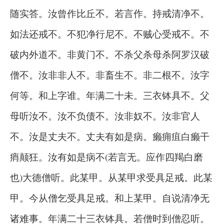
随实答。汝曾作比丘不。若言作。持戒清净不。
如法还戒不。不犯净行尼不。不贼心受戒不。不
破内外道不。非黄门不。不杀父杀母杀阿罗汉破
僧不。汝非非人不。非畜生不。非二根不。汝字
何等。和上字谁。年满二十未。三衣钵具不。父
母听汝不。汝不负债不。汝非奴不。汝非官人
不。汝是丈夫不。丈夫有如是病。癞痈疽白癞干
痟颠狂。汝有如是病不(若言无。应作四羯白磨
也)大德僧听。此某甲。从某甲求受具足戒。此某
甲。今从僧乞受具足戒。和上某甲。自说清净无
诸难事。年满二十三衣钵具。若僧时到僧忍听。