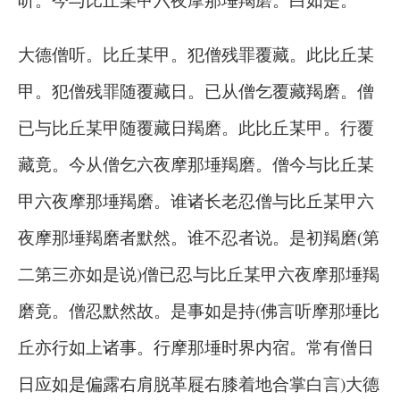
大德僧听。比丘某甲。犯僧残罪覆藏。此比丘某
甲。犯僧残罪随覆藏日。已从僧乞覆藏羯磨。僧
已与比丘某甲随覆藏日羯磨。此比丘某甲。行覆
藏竟。今从僧乞六夜摩那埵羯磨。僧今与比丘某
甲六夜摩那埵羯磨。谁诸长老忍僧与比丘某甲六
夜摩那埵羯磨者默然。谁不忍者说。是初羯磨(第
二第三亦如是说)僧已忍与比丘某甲六夜摩那埵羯
磨竟。僧忍默然故。是事如是持(佛言听摩那埵比
丘亦行如上诸事。行摩那埵时界内宿。常有僧日
日应如是偏露右肩脱革屣右膝着地合掌白言)大德