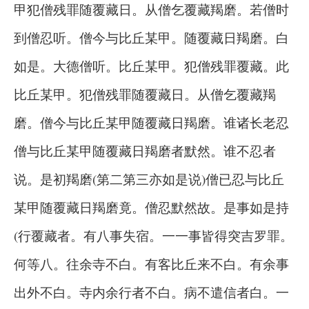
甲犯僧残罪随覆藏日。从僧乞覆藏羯磨。若僧时
到僧忍听。僧今与比丘某甲。随覆藏日羯磨。白
如是。大德僧听。比丘某甲。犯僧残罪覆藏。此
比丘某甲。犯僧残罪随覆藏日。从僧乞覆藏羯
磨。僧今与比丘某甲随覆藏日羯磨。谁诸长老忍
僧与比丘某甲随覆藏日羯磨者默然。谁不忍者
说。是初羯磨(第二第三亦如是说)僧已忍与比丘
某甲随覆藏日羯磨竟。僧忍默然故。是事如是持
(行覆藏者。有八事失宿。一一事皆得突吉罗罪。
何等八。往余寺不白。有客比丘来不白。有余事
出外不白。寺内余行者不白。病不遣信者白。一