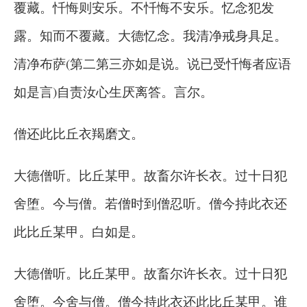
覆藏。忏悔则安乐。不忏悔不安乐。忆念犯发
露。知而不覆藏。大德忆念。我清净戒身具足。
清净布萨(第二第三亦如是说。说已受忏悔者应语
如是言)自责汝心生厌离答。言尔。
僧还此比丘衣羯磨文。
大德僧听。比丘某甲。故畜尔许长衣。过十日犯
舍堕。今与僧。若僧时到僧忍听。僧今持此衣还
此比丘某甲。白如是。
大德僧听。比丘某甲。故畜尔许长衣。过十日犯
舍堕。今舍与僧。僧今持此衣还此比丘某甲。谁