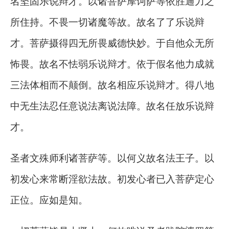
名坚固乐说辩才。以诸菩萨摩诃萨等依胜通力之
所住持。不畏一切诸魔等故。故名了了乐说辩
才。菩萨摄得四无所畏威德快妙。于自他众无所
怖畏。故名不怯弱乐说辩才。依于假名他力成就
三法体相而不颠倒。故名相应乐说辩才。得八地
中无生法忍任意说法离说法障。故名任放乐说辩
才。
圣者文殊师利诸菩萨等。以何义故名法王子。以
初发心来常断淫欲法故。初发心者已入菩萨定心
正位。应如是知。