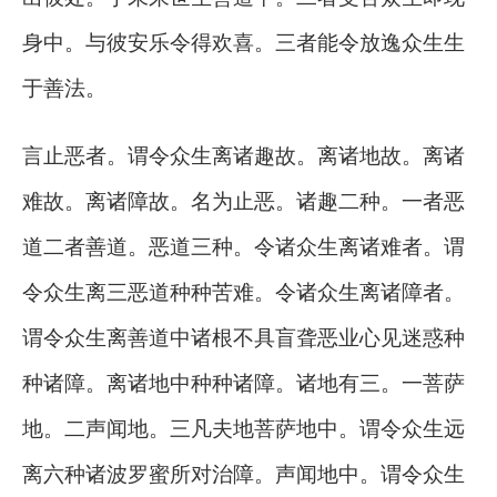
身中。与彼安乐令得欢喜。三者能令放逸众生生
于善法。
言止恶者。谓令众生离诸趣故。离诸地故。离诸
难故。离诸障故。名为止恶。诸趣二种。一者恶
道二者善道。恶道三种。令诸众生离诸难者。谓
令众生离三恶道种种苦难。令诸众生离诸障者。
谓令众生离善道中诸根不具盲聋恶业心见迷惑种
种诸障。离诸地中种种诸障。诸地有三。一菩萨
地。二声闻地。三凡夫地菩萨地中。谓令众生远
离六种诸波罗蜜所对治障。声闻地中。谓令众生