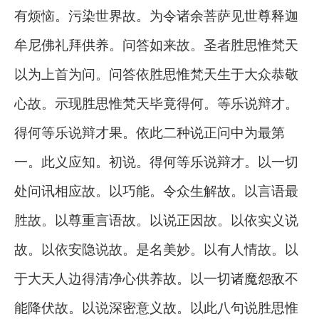
有烦恼。污染世界故。为令诸余菩萨见世尊释迦
牟尼佛礼拜供养。问答如来故。圣者胜思惟梵天
以为上首为问。问答依胜思惟梵天生于大众恭敬
心故。示现胜思惟梵天毕竟得何。等乐说辩才。
得何等乐说辩才果。依此二种说正问中为最第
一。此义应知。初说。得何等乐说辩才。以一切
处问讯相应故。以巧能。令众生解故。以言语最
胜故。以尊重言语故。以说正因故。以依实义说
故。以依安隐说故。是名美妙。以有人情故。以
于大天人边得清净心供养故。以一切诸魔怨敌不
能降伏故。以说深密意义故。以此八句说胜思惟