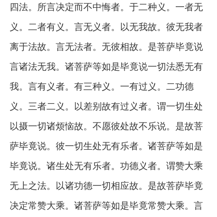
四法。所言决定而不中悔者。于二种义。一者无
义。二者有义。言无义者。以无我故。彼无我者
离于法故。言无法者。无彼相故。是菩萨毕竟说
言诸法无我。诸菩萨等如是毕竟说一切法悉无有
我。言有义者。有三种义。一有过义。二功德
义。三者二义。以差别故有过义者。谓一切生处
以摄一切诸烦恼故。不愿彼处故不乐说。是故菩
萨毕竟说。彼一切生处无有乐者。诸菩萨等如是
毕竟说。诸生处无有乐者。功德义者。谓赞大乘
无上之法。以诸功德一切相应故。是故菩萨毕竟
决定常赞大乘。诸菩萨等如是毕竟常赞大乘。言