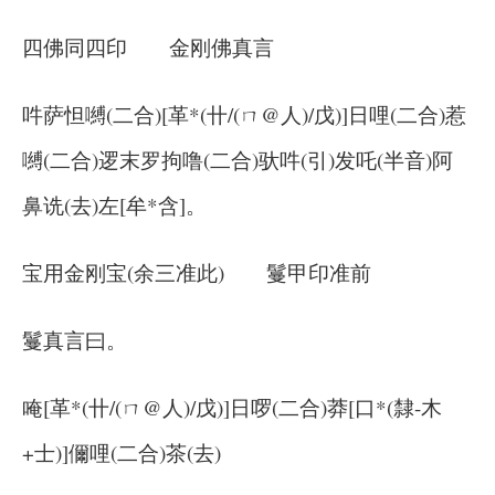
四佛同四印 金刚佛真言
吽萨怛嚩(二合)[革*(卄/(ㄇ@人)/戊)]日哩(二合)惹
嚩(二合)逻末罗拘噜(二合)驮吽(引)发吒(半音)阿
鼻诜(去)左[牟*含]。
宝用金刚宝(余三准此) 鬘甲印准前
鬘真言曰。
唵[革*(卄/(ㄇ@人)/戊)]日啰(二合)莽[口*(隸-木
+士)]儞哩(二合)茶(去)