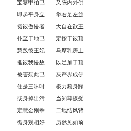
宝鬘甲拍已 又陈内外供
即起平身立 举右足左旋
摄彼傲慢者 大自在欲王
扑至于地已 定按于彼顶
慧践彼王妃 乌摩乳房上
摧彼我慢故 以足加于顶
被害殒此已 灰严界成佛
住是三昧时 极力频身蹋
或身掉出污 当知尊摄受
定慧金刚拳 二地结风背
循身观相好 历然见如前