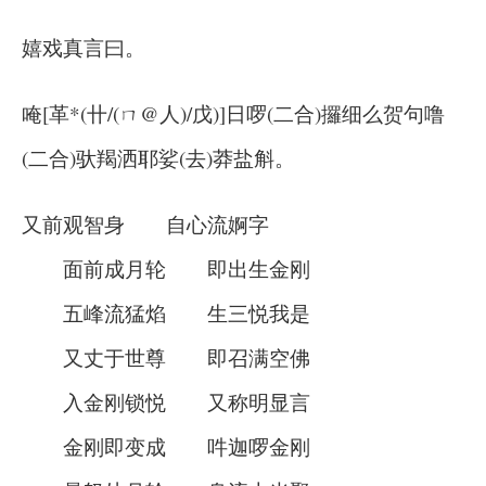
嬉戏真言曰。
唵[革*(卄/(ㄇ@人)/戊)]日啰(二合)攞细么贺句噜
(二合)驮羯洒耶娑(去)莽盐斛。
又前观智身 自心流婀字
面前成月轮 即出生金刚
五峰流猛焰 生三悦我是
又丈于世尊 即召满空佛
入金刚锁悦 又称明显言
金刚即变成 吽迦啰金刚