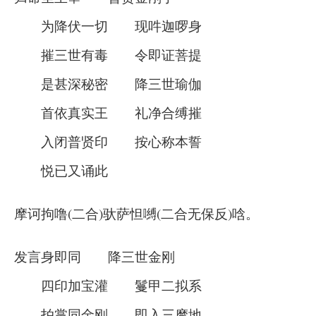
为降伏一切 现吽迦啰身
摧三世有毒 令即证菩提
是甚深秘密 降三世瑜伽
首依真实王 礼净合缚摧
入闭普贤印 按心称本誓
悦已又诵此
摩诃拘噜(二合)驮萨怛嚩(二合无保反)唅。
发言身即同 降三世金刚
四印加宝灌 鬘甲二拟系
拍掌同金刚 即入三摩地