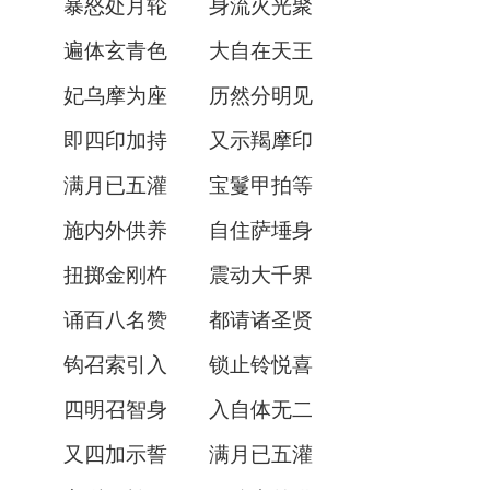
暴怒处月轮 身流火光聚
遍体玄青色 大自在天王
妃乌摩为座 历然分明见
即四印加持 又示羯摩印
满月已五灌 宝鬘甲拍等
施内外供养 自住萨埵身
扭掷金刚杵 震动大千界
诵百八名赞 都请诸圣贤
钩召索引入 锁止铃悦喜
四明召智身 入自体无二
又四加示誓 满月已五灌