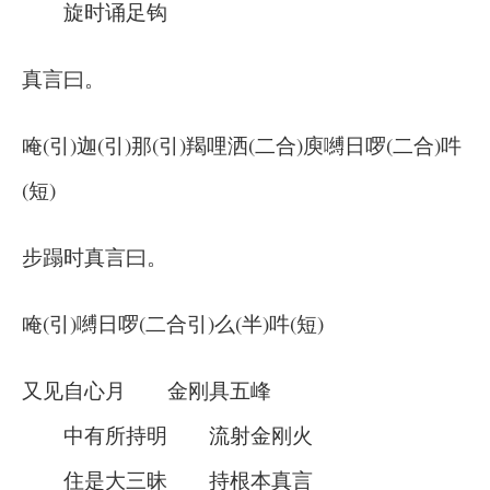
旋时诵足钩
真言曰。
唵(引)迦(引)那(引)羯哩洒(二合)庾嚩日啰(二合)吽
(短)
步蹋时真言曰。
唵(引)嚩日啰(二合引)么(半)吽(短)
又见自心月 金刚具五峰
中有所持明 流射金刚火
住是大三昧 持根本真言