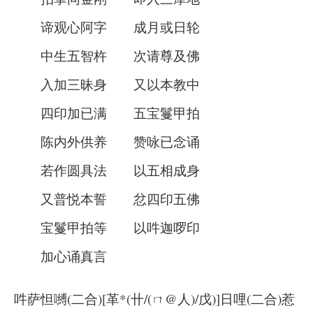
谛观心阿字 成月或日轮
中生五智杵 次请尊及佛
入加三昧身 又以本教中
四印加已满 五宝鬘甲拍
陈内外供养 赞咏已念诵
若作圆具法 以五相成身
又普悦本誓 忿四印五佛
宝鬘甲拍等 以吽迦啰印
加心诵真言
吽萨怛嚩(二合)[革*(卄/(ㄇ@人)/戊)]日哩(二合)惹