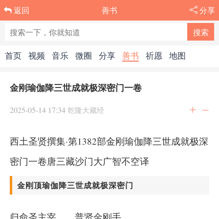
善书
分享
返回
首页
视频
音乐
微圈
分享
善书
祈愿
地图
金刚瑜伽降三世成就极深密门一卷
2025-05-14 17:34
乾隆大藏经
西土圣贤撰集·第1382部金刚瑜伽降三世成就极深
密门一卷唐三藏沙门大广智不空译
金刚顶瑜伽降三世成就极深密门
归命圣主宰 普贤金刚手