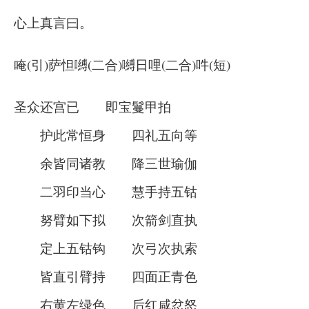
心上真言曰。
唵(引)萨怛嚩(二合)嚩日哩(二合)吽(短)
圣众还宫已 即宝鬘甲拍
护此常恒身 四礼五向等
余皆同诸教 降三世瑜伽
二羽印当心 慧手持五钴
努臂如下拟 次箭剑直执
定上五钴钩 次弓次执索
皆直引臂持 四面正青色
右黄左绿色 后红咸忿怒