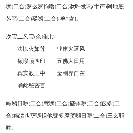
嚩(二合)罗么罗拘噜(二合)驮吽发吒(半声)阿地底
瑟咤(二合)娑嚩(二合)[牟*含]。
次宝二风宝(余准此)
法以火如莲 业建火逼风
额喉顶四印 五佛大日用
真实教王中 金刚界自在
诵此秘密言
唵嚩日啰(二合)惹嚩(二合)攞钵啰(二合)跛多(二
合)羯洒也萨嚩怛他蘖多摩贺嚩日啰(二合)三么耶
吽。