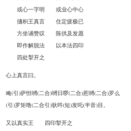
或心一字明 或业心中心
擿枳王真言 住定疲极已
方坐诵赞叹 陈供及发愿
即作解脱法 以本法四印
四处掣开之
心上真言曰。
唵(引)萨怛嚩(二合)嚩日啰(二合)惹嚩(二合)罗么
(引)罗矩噜(二合引)驮吽(短)发吒(半音)目。
又以真实王 四印掣开之