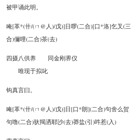
被甲诵此明。
唵[革*(卄/(ㄇ@人)/戊)]日啰(二合)[口*洛]乞叉(三
合)儞哩(二合)茶(去)
四摄八供养 同金刚界仪
唯现于拟叱
钩真言曰。
唵[革*(卄/(ㄇ@人)/戊)]日[口*朗](二合)句舍么贺
句噜(二合)驮羯洒耶沙(去)莽盐(引)吽惹(入)