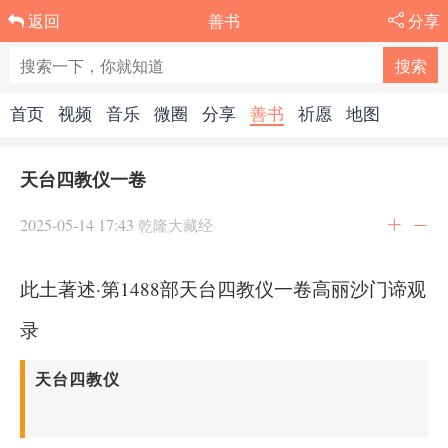
善书
分享
返回
首页
视频
音乐
微圈
分享
善书
祈愿
地图
天台四教仪一卷
2025-05-14 17:43
乾隆大藏经
此土著述·第1488部天台四教仪一卷高丽沙门谛观
录
天台四教仪