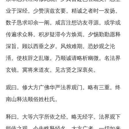
业于深经。少赞演兹玄要。精诚之者时一发扬。
数子恳求叩余一阐。咸言注想访友寻源。或学或
传遍求众释。积岁疑滞今方焕焉。夕惕勤勤愿释
深旨。顾以西垂之岁。风烛难期。恐妙观之沦
湑。使枝辞之乱辙。乃顺诚请略析幽微。名法界
玄镜。冀将来道友。见古贤之深衷矣。
观曰。修大方广佛华严法界观门。略有三重。终
南山释法顺俗姓杜氏。
释曰。大等六字所依之经。略无经字。法界观下
能依之观。今先略释经名。大方广者。一切如来