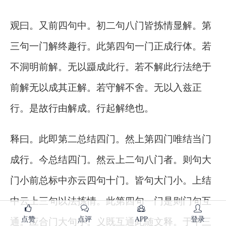
观曰。又前四句中。初二句八门皆拣情显解。第
三句一门解终趣行。此第四句一门正成行体。若
不洞明前解。无以蹑成此行。若不解此行法绝于
前解无以成其正解。若守解不舍。无以入兹正
行。是故行由解成。行起解绝也。
释曰。此即第二总结四门。然上第四门唯结当门
成行。今总结四门。然云上二句八门者。则句大
门小前总标中亦云四句十门。皆句大门小。上结
中云上三句以法拣情。此第四句一门是则门句互
点赞
点评
APP
登录
通。应合门大句小。义既互通此随文释。于中三