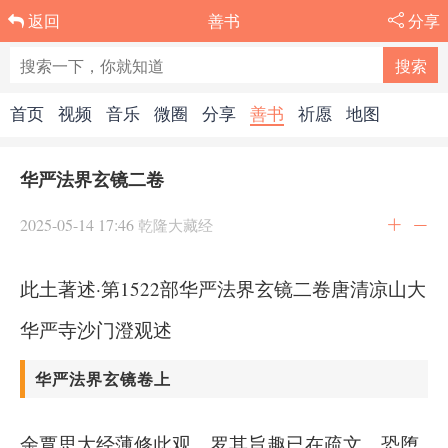
善书
分享
返回
首页
视频
音乐
微圈
分享
善书
祈愿
地图
华严法界玄镜二卷
2025-05-14 17:46
乾隆大藏经
此土著述·第1522部华严法界玄镜二卷唐清凉山大
华严寺沙门澄观述
华严法界玄镜卷上
余覃思大经薄修此观。罗其旨趣已在疏文。恐堕