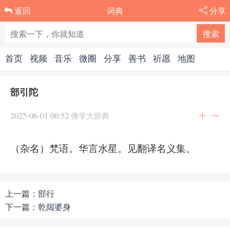
词典
分享
返回
首页
视频
音乐
微圈
分享
善书
祈愿
地图
部引陀
2025-06-01 00:52
佛学大辞典
（杂名）梵语。华言水星。见翻译名义集。
上一篇：
部行
下一篇：
乾闼婆身