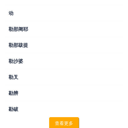
动
勒那阇耶
勒那跋提
勒沙婆
勒叉
勘辨
勘破
查看更多