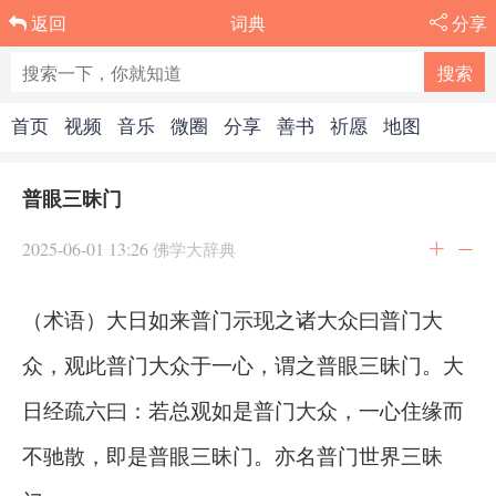
词典
分享
返回
首页
视频
音乐
微圈
分享
善书
祈愿
地图
普眼三昧门
2025-06-01 13:26
佛学大辞典
（术语）大日如来普门示现之诸大众曰普门大
众，观此普门大众于一心，谓之普眼三昧门。大
日经疏六曰：若总观如是普门大众，一心住缘而
不驰散，即是普眼三昧门。亦名普门世界三昧