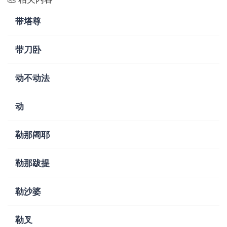
带塔尊
带刀卧
动不动法
动
勒那阇耶
勒那跋提
勒沙婆
勒叉