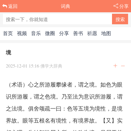
词典
分享
返回
首页
视频
音乐
微圈
分享
善书
祈愿
地图
境
2025-12-01 15:16
佛学大辞典
（术语）心之所游履攀缘者，谓之境。如色为眼
识所游履，谓之色境。乃至法为意识所游履，谓
之法境。俱舍颂疏一曰：色等五境为境性，是境
界故。眼等五根名有境性，有境界故。【又】实