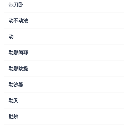
带刀卧
动不动法
动
勒那阇耶
勒那跋提
勒沙婆
勒叉
勘辨