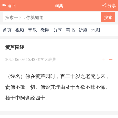
词典
分享
返回
首页
视频
音乐
微圈
分享
善书
祈愿
地图
黄芦园经
2025-06-03 15:48
佛学大辞典
（经名）佛在黄芦园时，百二十岁之老梵志来，
责佛不敬一切。佛说其理由及于五欲不昧不怖。
摄于中阿含经四十。