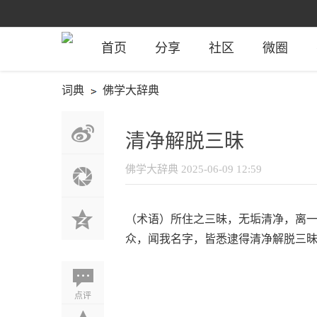
首页
分享
社区
微圈
词典
佛学大辞典
清净解脱三昧
佛学大辞典
2025-06-09 12:59
（术语）所住之三昧，无垢清净，离
众，闻我名字，皆悉逮得清净解脱三
点评