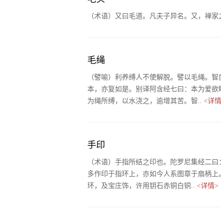
（术语）又曰毛道。凡夫子异名。又，禅家
毛绳
（譬喻）利养缚人不使解脱。譬以毛绳。智
本，亦复如是。别译阿含经七曰：本为爱欲
为绳所缚，以水浇之，逾增其苦。智..
<详情
手印
（术语）手指所结之印也。陀罗尼集经二曰
多作印于指环上，亦如今人系图章于扇柄上
环，及宝庄饰，许用钥石赤铜白铜..
<详情>