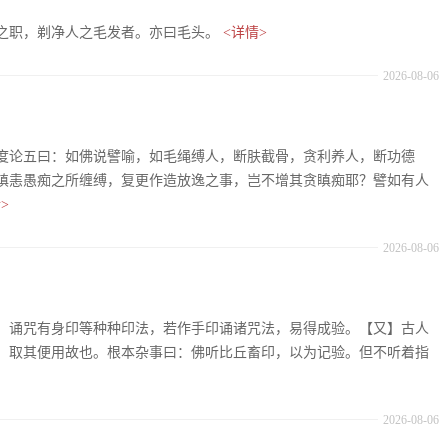
之职，剃净人之毛发者。亦曰毛头。
<详情>
2026-08-06
度论五曰：如佛说譬喻，如毛绳缚人，断肤截骨，贪利养人，断功德
瞋恚愚痴之所缠缚，复更作造放逸之事，岂不增其贪瞋痴耶？譬如有人
>
2026-08-06
：诵咒有身印等种种印法，若作手印诵诸咒法，易得成验。【又】古人
。取其便用故也。根本杂事曰：佛听比丘畜印，以为记验。但不听着指
2026-08-06