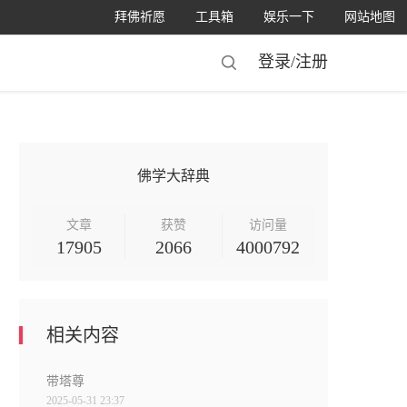
拜佛祈愿
工具箱
娱乐一下
网站地图
登录/
注册
佛学大辞典
文章
获赞
访问量
17905
2066
4000792
相关内容
带塔尊
2025-05-31 23:37