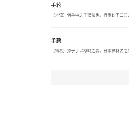
手轮
（术语）佛手中之千辐轮也。行事钞下三曰
手磬
（物名）捧于手以桴鸣之者。日本禅林名之