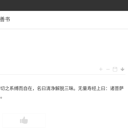
善书
一切之系缚而自在，名曰清净解脱三昧。无量寿经上曰：诸菩萨
昧。