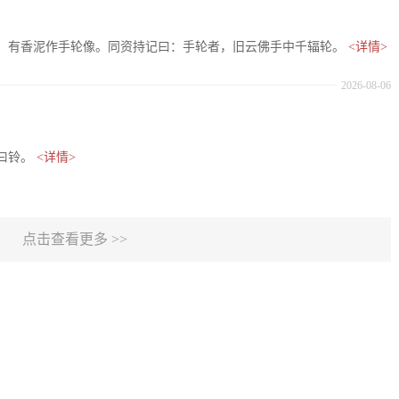
：有香泥作手轮像。同资持记曰：手轮者，旧云佛手中千辐轮。
<详情>
2026-08-06
曰铃。
<详情>
点击查看更多 >>