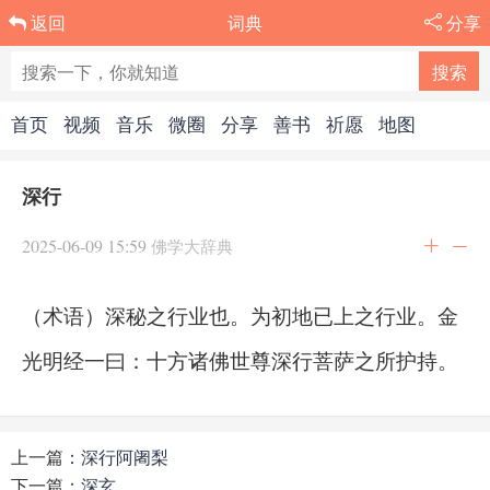
词典
分享
返回
首页
视频
音乐
微圈
分享
善书
祈愿
地图
深行
2025-06-09 15:59
佛学大辞典
（术语）深秘之行业也。为初地已上之行业。金
光明经一曰：十方诸佛世尊深行菩萨之所护持。
上一篇：
深行阿阇梨
下一篇：
深玄