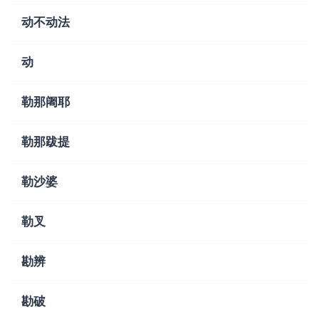
动不动法
动
勒那阇耶
勒那跋提
勒沙婆
勒叉
勘辨
勘破