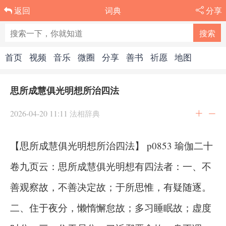
词典
分享
返回
首页
视频
音乐
微圈
分享
善书
祈愿
地图
思所成慧俱光明想所治四法
2026-04-20 11:11
法相辞典
【思所成慧俱光明想所治四法】 p0853 瑜伽二十
卷九页云：思所成慧俱光明想有四法者：一、不
善观察故，不善决定故；于所思惟，有疑随逐。
二、住于夜分，懒惰懈怠故；多习睡眠故；虚度