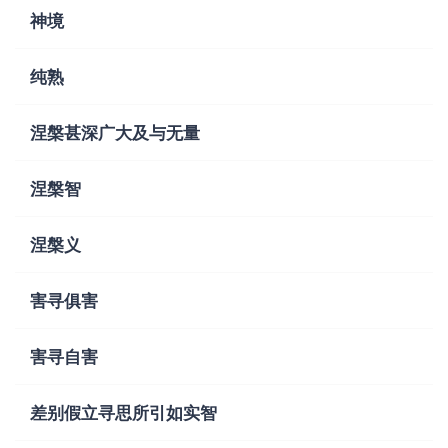
神境
纯熟
涅槃甚深广大及与无量
涅槃智
涅槃义
害寻俱害
害寻自害
差别假立寻思所引如实智