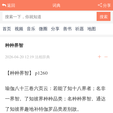
词典
分享
返回
首页
视频
音乐
微圈
分享
善书
祈愿
地图
种种界智
2026-04-20 12:19
法相辞典
【种种界智】 p1260
瑜伽八十三卷六页云：若能了知十八界者；名非
一界智。了知彼界种种品类；名种种界智。通达
了知彼界趣地补特伽罗品类差别故。