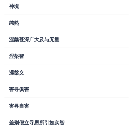
神境
纯熟
涅槃甚深广大及与无量
涅槃智
涅槃义
害寻俱害
害寻自害
差别假立寻思所引如实智