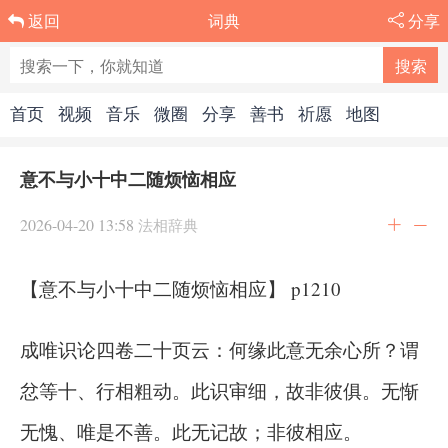
词典
分享
返回
首页
视频
音乐
微圈
分享
善书
祈愿
地图
意不与小十中二随烦恼相应
2026-04-20 13:58
法相辞典
【意不与小十中二随烦恼相应】 p1210
成唯识论四卷二十页云：何缘此意无余心所？谓
忿等十、行相粗动。此识审细，故非彼俱。无惭
无愧、唯是不善。此无记故；非彼相应。