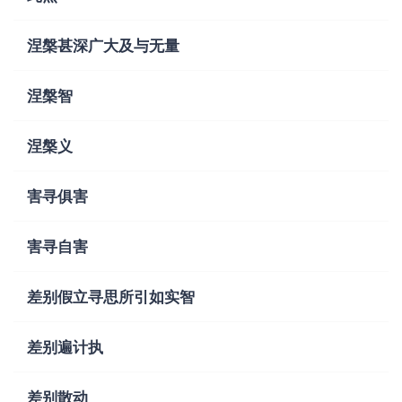
涅槃甚深广大及与无量
涅槃智
涅槃义
害寻俱害
害寻自害
差别假立寻思所引如实智
差别遍计执
差别散动