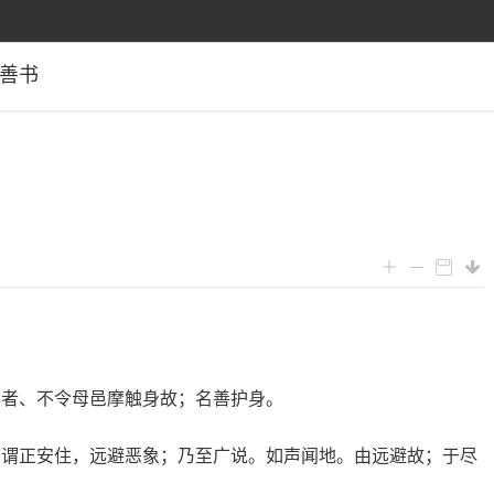
善书
门者、不令母邑摩触身故；名善护身。
：谓正安住，远避恶象；乃至广说。如声闻地。由远避故；于尽