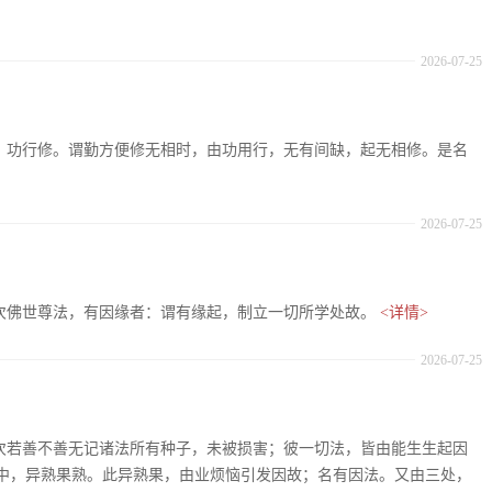
2026-07-25
十七、功行修。谓勤方便修无相时，由功用行，无有间缺，起无相修。是名
2026-07-25
：复次佛世尊法，有因缘者：谓有缘起，制立一切所学处故。
<详情>
2026-07-25
：复次若善不善无记诸法所有种子，未被损害；彼一切法，皆由能生生起因
中，异熟果熟。此异熟果，由业烦恼引发因故；名有因法。又由三处，