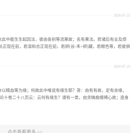
2026-07-25
：复次此中能生生起因法，彼由各别等流果故；名有果法。若诸后有业及烦
正现在前，若湿和合正现在前，若卵[谷-禾+卵]藏，若眼色等，若彼俱
2026-07-25
：生亦以精血等为缘；何故此中唯说有缘生耶？答：由有有故，定有余缘，
足论十卷二十八页云：云何有缘生？谓有一类，由贪瞋痴缠缚心故；造身
点击查看更多 >>