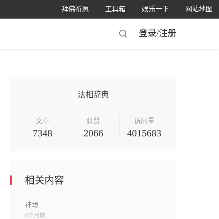
拜佛祈愿
工具箱
娱乐一下
网站地图
登录/
注册
法相辞典
文章
获赞
访问量
7348
2066
4015683
相关内容
神境
6个月前