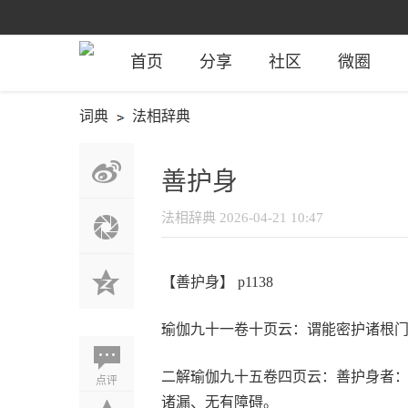
首页
分享
社区
微圈
词典
法相辞典
善护身
法相辞典
2026-04-21 10:47
【善护身】 p1138
瑜伽九十一卷十页云：谓能密护诸根
二解瑜伽九十五卷四页云：善护身者
点评
诸漏、无有障碍。