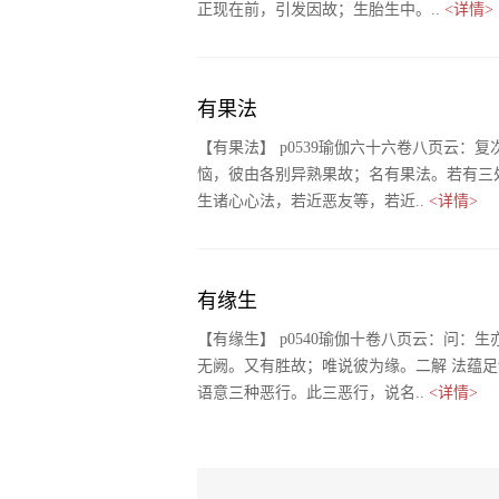
正现在前，引发因故；生胎生中。..
<详情>
有果法
【有果法】 p0539瑜伽六十六卷八页云
恼，彼由各别异熟果故；名有果法。若有三处
生诸心心法，若近恶友等，若近..
<详情>
有缘生
【有缘生】 p0540瑜伽十卷八页云：问
无阙。又有胜故；唯说彼为缘。二解 法蕴
语意三种恶行。此三恶行，说名..
<详情>