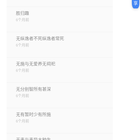
享
胜归趣
6个月前
无纵逸者不死纵逸者常死
6个月前
无施与无爱养无祠祀
6个月前
无分别智所有甚深
6个月前
无有暂时少有所施
6个月前
无表与表异大种生