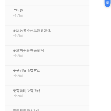
享
胜归趣
6个月前
无纵逸者不死纵逸者常死
6个月前
无施与无爱养无祠祀
6个月前
无分别智所有甚深
6个月前
无有暂时少有所施
6个月前
无表与表异大种生