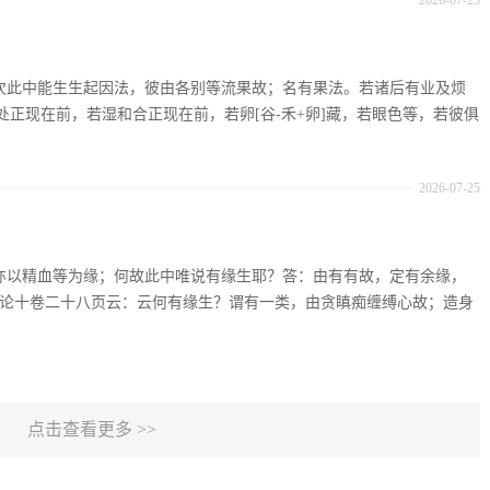
2026-07-25
：复次此中能生生起因法，彼由各别等流果故；名有果法。若诸后有业及烦
正现在前，若湿和合正现在前，若卵[谷-禾+卵]藏，若眼色等，若彼俱
2026-07-25
：生亦以精血等为缘；何故此中唯说有缘生耶？答：由有有故，定有余缘，
足论十卷二十八页云：云何有缘生？谓有一类，由贪瞋痴缠缚心故；造身
点击查看更多 >>