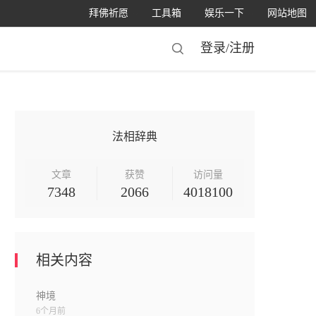
拜佛祈愿
工具箱
娱乐一下
网站地图
登录/
注册
法相辞典
文章
获赞
访问量
7348
2066
4018100
相关内容
神境
6个月前