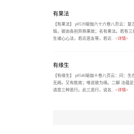
有果法
【有果法】 p0539瑜伽六十六卷八页云
恼，彼由各别异熟果故；名有果法。若有三处
生诸心心法，若近恶友等，若近..
<详情>
有缘生
【有缘生】 p0540瑜伽十卷八页云：问
无阙。又有胜故；唯说彼为缘。二解 法蕴
语意三种恶行。此三恶行，说名..
<详情>