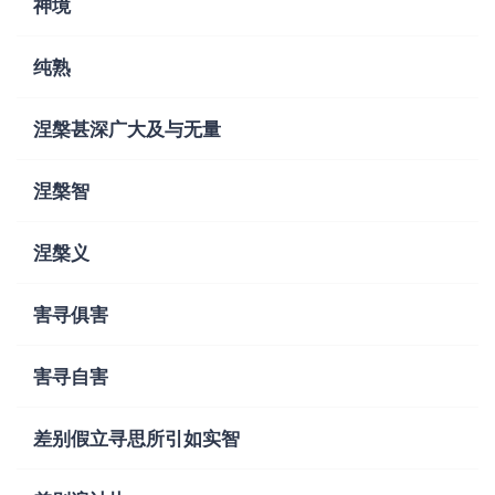
神境
纯熟
涅槃甚深广大及与无量
涅槃智
涅槃义
害寻俱害
害寻自害
差别假立寻思所引如实智