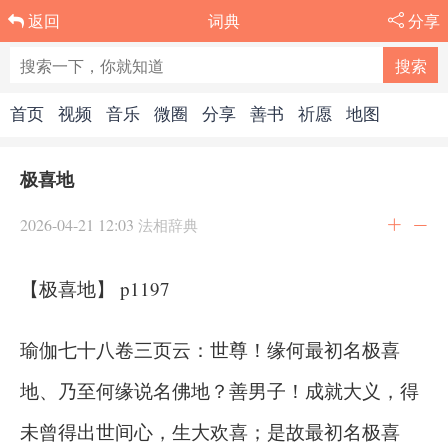
词典
分享
返回
首页
视频
音乐
微圈
分享
善书
祈愿
地图
极喜地
2026-04-21 12:03
法相辞典
【极喜地】 p1197
瑜伽七十八卷三页云：世尊！缘何最初名极喜
地、乃至何缘说名佛地？善男子！成就大义，得
未曾得出世间心，生大欢喜；是故最初名极喜