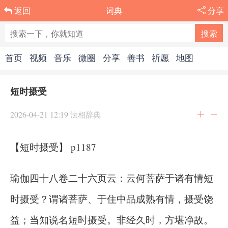
词典
分享
返回
首页
视频
音乐
微圈
分享
善书
祈愿
地图
短时摄受
2026-04-21 12:19
法相辞典
【短时摄受】 p1187
瑜伽四十八卷二十六页云：云何菩萨于诸有情短
时摄受？谓诸菩萨、于住中品成熟有情，摄受饶
益；当知说名短时摄受。非经久时，方堪净故。