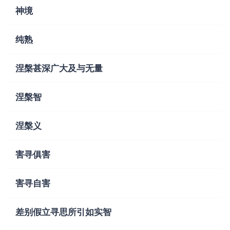
神境
纯熟
涅槃甚深广大及与无量
涅槃智
涅槃义
害寻俱害
害寻自害
差别假立寻思所引如实智