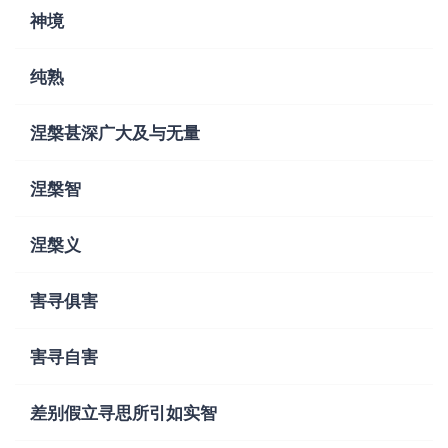
神境
纯熟
涅槃甚深广大及与无量
涅槃智
涅槃义
害寻俱害
害寻自害
差别假立寻思所引如实智