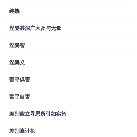
纯熟
涅槃甚深广大及与无量
涅槃智
涅槃义
害寻俱害
害寻自害
差别假立寻思所引如实智
差别遍计执