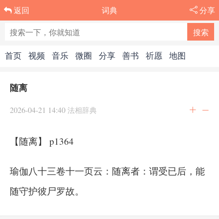
词典
分享
返回
首页
视频
音乐
微圈
分享
善书
祈愿
地图
随离
2026-04-21 14:40
法相辞典
【随离】 p1364
瑜伽八十三卷十一页云：随离者：谓受已后，能
随守护彼尸罗故。