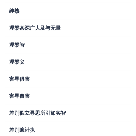
纯熟
涅槃甚深广大及与无量
涅槃智
涅槃义
害寻俱害
害寻自害
差别假立寻思所引如实智
差别遍计执