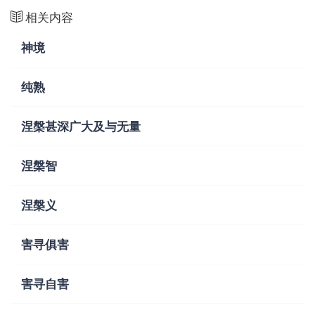
相关内容
神境
纯熟
涅槃甚深广大及与无量
涅槃智
涅槃义
害寻俱害
害寻自害