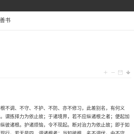
善书
诸根不调、不守、不护、不防、亦不修习，此差别名，有何义
伏。谓拣择力为依止故；于诸境界，若不应纵诸根之者；便起加
，纵彼诸根。护诸烦恼，令不现起。断对治力为依止故；即于如
复现行。若无是四，调诸根者；当知彼根，名不调伏。由不守