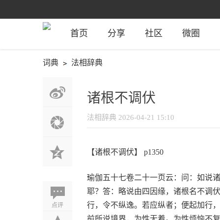
首页
分享
社区
微圈
词典
法相辞典
诸根不调伏
法相辞典
2026-04-21 15:10
【诸根不调伏】 p1350
瑜伽五十七卷二十一页云：问：如说
耶？答：略说由四因缘，诸根名不调
点评
行，令不纵逸。若应纵者；便起加行
前所说境界，为性无着。为性烦恼不