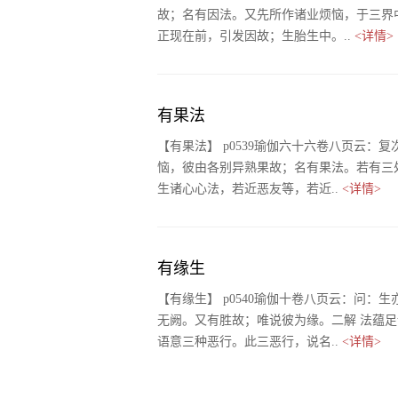
故；名有因法。又先所作诸业烦恼，于三界
正现在前，引发因故；生胎生中。..
<详情>
有果法
【有果法】 p0539瑜伽六十六卷八页云
恼，彼由各别异熟果故；名有果法。若有三处
生诸心心法，若近恶友等，若近..
<详情>
有缘生
【有缘生】 p0540瑜伽十卷八页云：问
无阙。又有胜故；唯说彼为缘。二解 法蕴
语意三种恶行。此三恶行，说名..
<详情>