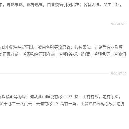
中，异熟果熟。此异熟果，由业烦恼引发因故；名有因法。又由三处，
2026-07-25
：复次此中能生生起因法，彼由各别等流果故；名有果法。若诸后有业及烦
正现在前，若湿和合正现在前，若卵[谷-禾+卵]藏，若眼色等，若彼俱
2026-07-25
：生亦以精血等为缘；何故此中唯说有缘生耶？答：由有有故，定有余缘，
足论十卷二十八页云：云何有缘生？谓有一类，由贪瞋痴缠缚心故；造身