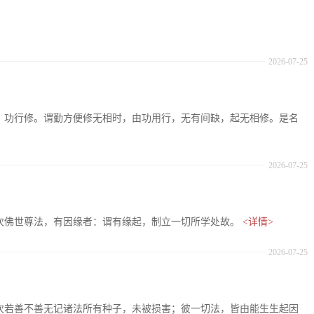
2026-07-25
十七、功行修。谓勤方便修无相时，由功用行，无有间缺，起无相修。是名
2026-07-25
：复次佛世尊法，有因缘者：谓有缘起，制立一切所学处故。
<详情>
2026-07-25
：复次若善不善无记诸法所有种子，未被损害；彼一切法，皆由能生生起因