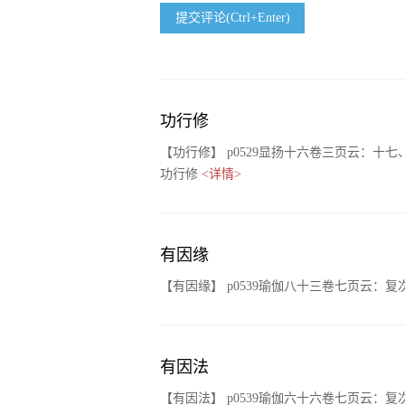
提交评论(Ctrl+Enter)
功行修
【功行修】 p0529显扬十六卷三页云：
功行修
<详情>
有因缘
【有因缘】 p0539瑜伽八十三卷七页云
有因法
【有因法】 p0539瑜伽六十六卷七页云