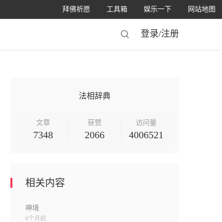
拜佛祈愿
工具箱
娱乐一下
网站地图
登录/
注册
法相辞典
文章
获赞
访问量
7348
2066
4006521
相关内容
神境
6个月前