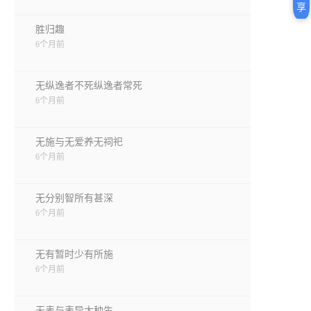
享
胜归趣
6个月前
无纵逸者不死纵逸者常死
6个月前
无施与无爱养无祠祀
6个月前
无分别智所有甚深
6个月前
无有暂时少有所施
6个月前
无表与表异大种生