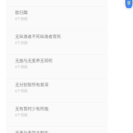
享
胜归趣
6个月前
无纵逸者不死纵逸者常死
6个月前
无施与无爱养无祠祀
6个月前
无分别智所有甚深
6个月前
无有暂时少有所施
6个月前
无表与表异大种生