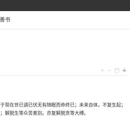
善书
谓于现在世已调已伏无有随眠而命终已；未来自体，不复生起；
故；解脱生等众苦差别。亦复解脱贪等大缚。