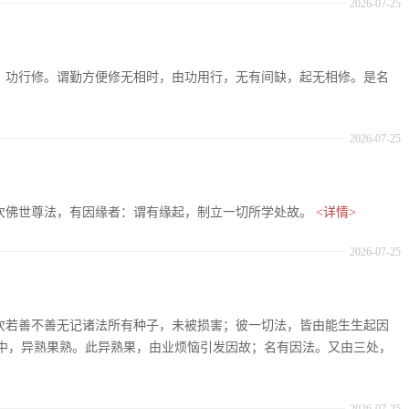
2026-07-25
十七、功行修。谓勤方便修无相时，由功用行，无有间缺，起无相修。是名
2026-07-25
：复次佛世尊法，有因缘者：谓有缘起，制立一切所学处故。
<详情>
2026-07-25
：复次若善不善无记诸法所有种子，未被损害；彼一切法，皆由能生生起因
中，异熟果熟。此异熟果，由业烦恼引发因故；名有因法。又由三处，