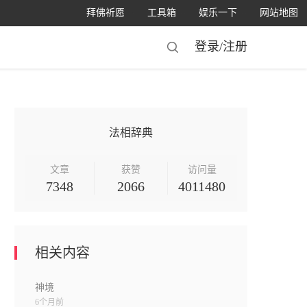
拜佛祈愿
工具箱
娱乐一下
网站地图
登录/
注册
法相辞典
文章
获赞
访问量
7348
2066
4011480
相关内容
神境
6个月前