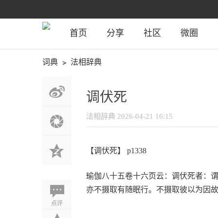
首页
分享
社区
微圈
词典
法相辞典
调伏死
法相辞典
2026-04-21 16:15
【调伏死】 p1338
瑜伽八十五卷十六页云：调伏死者：
亦不摄取有随眠行。不摄取彼以为因
点评