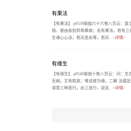
有果法
【有果法】 p0539瑜伽六十六卷八页云
恼，彼由各别异熟果故；名有果法。若有三处
生诸心心法，若近恶友等，若近..
<详情>
有缘生
【有缘生】 p0540瑜伽十卷八页云：问
无阙。又有胜故；唯说彼为缘。二解 法蕴
语意三种恶行。此三恶行，说名..
<详情>