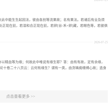
2026-07-25
：复次此中能生生起因法，彼由各别等流果故；名有果法。若诸后有业及烦
正现在前，若湿和合正现在前，若卵[谷-禾+卵]藏，若眼色等，若彼俱
2026-07-25
：生亦以精血等为缘；何故此中唯说有缘生耶？答：由有有故，定有余缘，
足论十卷二十八页云：云何有缘生？谓有一类，由贪瞋痴缠缚心故；造身
点击查看更多 >>