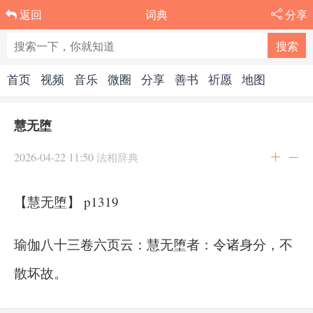
词典
分享
返回
首页
视频
音乐
微圈
分享
善书
祈愿
地图
慧无堕
2026-04-22 11:50
法相辞典
【慧无堕】 p1319
瑜伽八十三卷六页云：慧无堕者：令诸身分，不
散坏故。