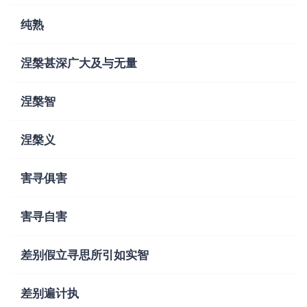
纯熟
涅槃甚深广大及与无量
涅槃智
涅槃义
害寻俱害
害寻自害
差别假立寻思所引如实智
差别遍计执