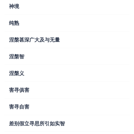
神境
纯熟
涅槃甚深广大及与无量
涅槃智
涅槃义
害寻俱害
害寻自害
差别假立寻思所引如实智