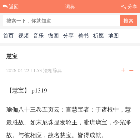
词典
分享
返回
首页
视频
音乐
微圈
分享
善书
祈愿
地图
慧宝
2026-04-22 11:53
法相辞典
【慧宝】 p1319
瑜伽八十三卷五页云：言慧宝者：于诸根中，慧
最胜故。如末尼珠显发轮王，毗琉璃宝，令光净
故。与彼相应，故名慧宝。皆得成就。