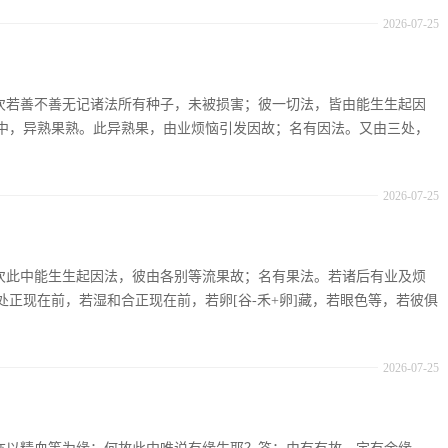
2026-07-25
：复次若善不善无记诸法所有种子，未被损害；彼一切法，皆由能生生起因
中，异熟果熟。此异熟果，由业烦恼引发因故；名有因法。又由三处，
2026-07-25
：复次此中能生生起因法，彼由各别等流果故；名有果法。若诸后有业及烦
正现在前，若湿和合正现在前，若卵[谷-禾+卵]藏，若眼色等，若彼俱
2026-07-25