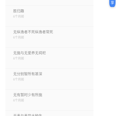
享
胜归趣
6个月前
无纵逸者不死纵逸者常死
6个月前
无施与无爱养无祠祀
6个月前
无分别智所有甚深
6个月前
无有暂时少有所施
6个月前
无表与表异大种生