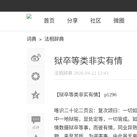
首页
分享
社区
微圈
词典
法相辞典
狱卒等类非实有情
法相辞典
2026-04-22 12:43
【狱卒等类非实有情】 p1296
唯识二十论二页云：复次颂曰：一切
中一地狱喻，显处定等，一切皆成。
点评
情数摄狱卒等事，而彼有情，同业异
物，来至其所，为逼害事。由此虽无