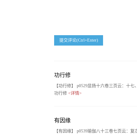
提交评论(Ctrl+Enter)
功行修
【功行修】 p0529显扬十六卷三页云：
功行修
<详情>
有因缘
【有因缘】 p0539瑜伽八十三卷七页云