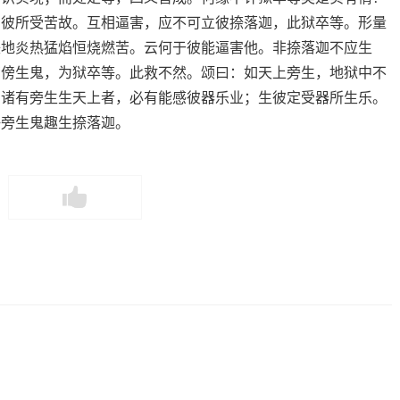
如彼所受苦故。互相逼害，应不可立彼捺落迦，此狱卒等。形量
铁地炎热猛焰恒烧燃苦。云何于彼能逼害他。非捺落迦不应生
有傍生鬼，为狱卒等。此救不然。颂曰：如天上旁生，地狱中不
：诸有旁生生天上者，必有能感彼器乐业；生彼定受器所生乐。
许旁生鬼趣生捺落迦。