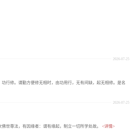
2026-07-25
十七、功行修。谓勤方便修无相时，由功用行，无有间缺，起无相修。是名
2026-07-25
：复次佛世尊法，有因缘者：谓有缘起，制立一切所学处故。
<详情>