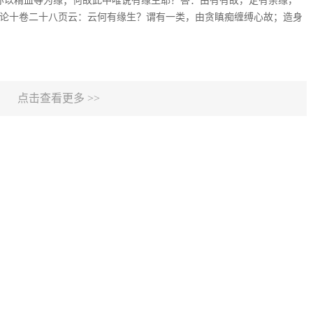
：生亦以精血等为缘；何故此中唯说有缘生耶？答：由有有故，定有余缘，
足论十卷二十八页云：云何有缘生？谓有一类，由贪瞋痴缠缚心故；造身
点击查看更多 >>