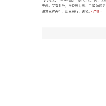
【有缘生】 p0540瑜伽十卷八页云：问
无阙。又有胜故；唯说彼为缘。二解 法蕴
语意三种恶行。此三恶行，说名..
<详情>