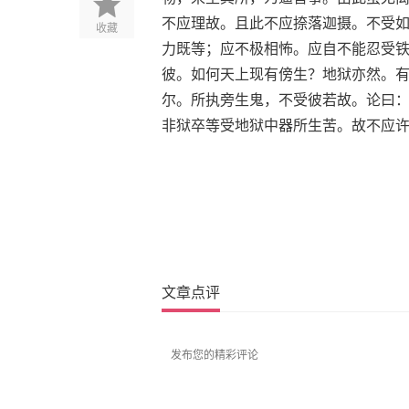
不应理故。且此不应捺落迦摄。不受
收藏
力既等；应不极相怖。应自不能忍受
彼。如何天上现有傍生？地狱亦然。
尔。所执旁生鬼，不受彼若故。论曰
非狱卒等受地狱中器所生苦。故不应
文章点评