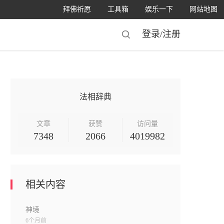
拜佛祈愿
工具箱
娱乐一下
网站地图
登录/
注册
法相辞典
文章
获赞
访问量
7348
2066
4019982
相关内容
神境
6个月前