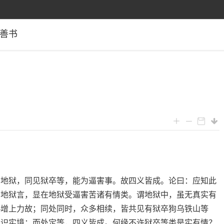
善书
如地狱，同见狱卒等，能为逼害事。故四义皆成。论曰：应知此
如地狱言，显在地狱受逼害苦诸有情类。谓地狱中，虽无真实有
熟增上力故；同处同时，众多相续，皆共见有狱卒狗乌铁山等
离识实境；而处定等，四义皆成。何缘不许狱卒等类是实有情？