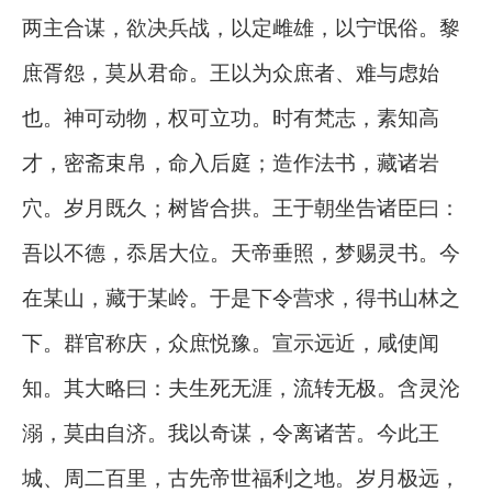
两主合谋，欲决兵战，以定雌雄，以宁氓俗。黎
庶胥怨，莫从君命。王以为众庶者、难与虑始
也。神可动物，权可立功。时有梵志，素知高
才，密斋束帛，命入后庭；造作法书，藏诸岩
穴。岁月既久；树皆合拱。王于朝坐告诸臣曰：
吾以不德，忝居大位。天帝垂照，梦赐灵书。今
在某山，藏于某岭。于是下令营求，得书山林之
下。群官称庆，众庶悦豫。宣示远近，咸使闻
知。其大略曰：夫生死无涯，流转无极。含灵沦
溺，莫由自济。我以奇谋，令离诸苦。今此王
城、周二百里，古先帝世福利之地。岁月极远，