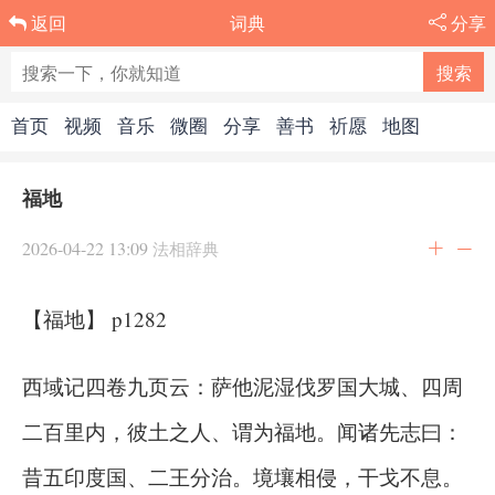
词典
分享
返回
首页
视频
音乐
微圈
分享
善书
祈愿
地图
福地
2026-04-22 13:09
法相辞典
【福地】 p1282
西域记四卷九页云：萨他泥湿伐罗国大城、四周
二百里内，彼土之人、谓为福地。闻诸先志曰：
昔五印度国、二王分治。境壤相侵，干戈不息。