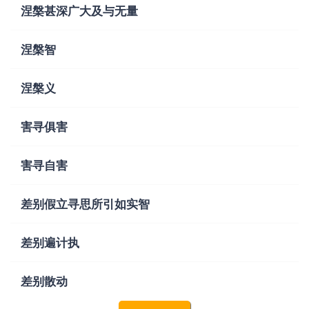
涅槃甚深广大及与无量
涅槃智
涅槃义
害寻俱害
害寻自害
差别假立寻思所引如实智
差别遍计执
差别散动