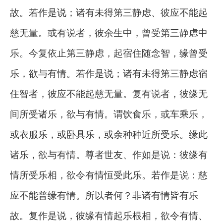
故。若作是说；诸有未得第三静虑、彼应不能起
慈无量。或有说者，彼余生中，曾受第三静虑中
乐。今复依止第三静虑，起宿住随念智，缘曾受
乐，欲与有情。若作是说；诸有未得第三静虑宿
住智者，彼应不能起慈无量。复有说者，彼缘无
间所受诸乐，欲与有情。谓饮食乐，或车乘乐，
或衣服乐，或卧具乐，或余种种近所受乐。缘此
诸乐，欲与有情。尊者世友、作如是说：彼缘有
情所受乐相，欲令有情恒受此乐。若作是说：慈
应不能普缘有情。所以者何？非诸有情皆有乐
故。复作是说，彼缘有情起乐根相，欲令有情、