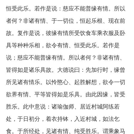
恒受此乐。若作是说：慈应不能普缘有情。所以
者何？非诸有情、于一切位，恒起乐根、现在前
故。复作是说，彼缘有情所受饮食车乘衣服及卧
具等种种乐相，欲令有情、恒受此乐。若作是
说；慈应不能普缘有情。所以者何？非诸有情、
皆得如是诸乐具故。大德说曰：先加行时，缘曾
所见诸有情乐。以怜愍心、起胜解想，欲令一切
欲界有情、平等皆得如是乐具。由此因缘，皆受
胜乐。此中意说：诸瑜伽师、居近村城阿练若
处，于日初分，着衣持钵，入近村城，如法乞
食。于所经处，见诸有情、纯受胜乐。谓乘象马