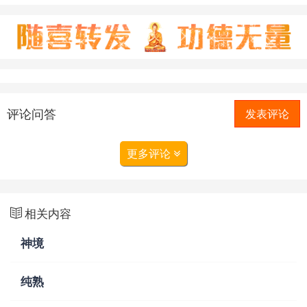
评论问答
发表评论
更多评论
相关内容
神境
纯熟