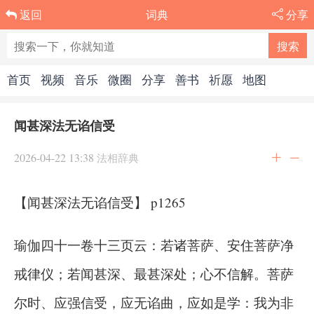
词典
分享
返回
首页
视频
音乐
微圈
分享
善书
祈愿
地图
闻甚深法无谄信受
2026-04-22 13:38
法相辞典
【闻甚深法无谄信受】 p1265
瑜伽四十一卷十三页云：若诸菩萨、安住菩萨净
戒律仪；若闻甚深、最甚深处；心不信解。菩萨
尔时、应强信受，应无谄曲，应如是学：我为非