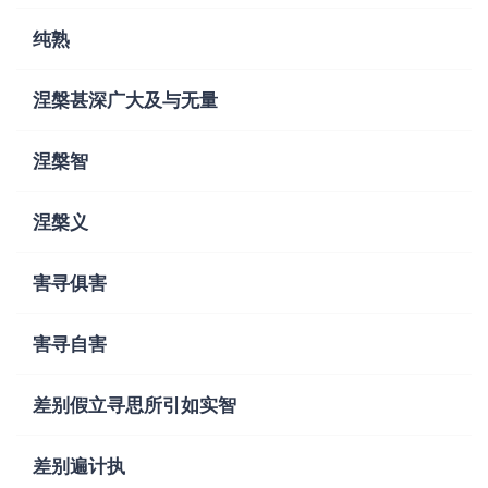
纯熟
涅槃甚深广大及与无量
涅槃智
涅槃义
害寻俱害
害寻自害
差别假立寻思所引如实智
差别遍计执