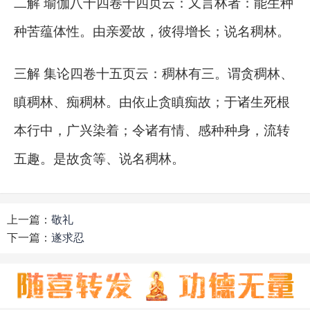
二解 瑜伽八十四卷十四页云：又言林者：能生种
种苦蕴体性。由亲爱故，彼得增长；说名稠林。
三解 集论四卷十五页云：稠林有三。谓贪稠林、
瞋稠林、痴稠林。由依止贪瞋痴故；于诸生死根
本行中，广兴染着；令诸有情、感种种身，流转
五趣。是故贪等、说名稠林。
上一篇：
敬礼
下一篇：
遂求忍