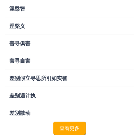
涅槃智
涅槃义
害寻俱害
害寻自害
差别假立寻思所引如实智
差别遍计执
差别散动
查看更多