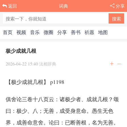
词典
分享
返回
首页
视频
音乐
微圈
分享
善书
祈愿
地图
极少成就几根
2026-04-22 15:40
法相辞典
【极少成就几根】 p1198
俱舍论三卷十八页云：诸极少者、成就几根？颂
曰：极少、八；无善，成受身意命。愚生无色
界，成善命意舍。论曰：已断善根，名为无善。