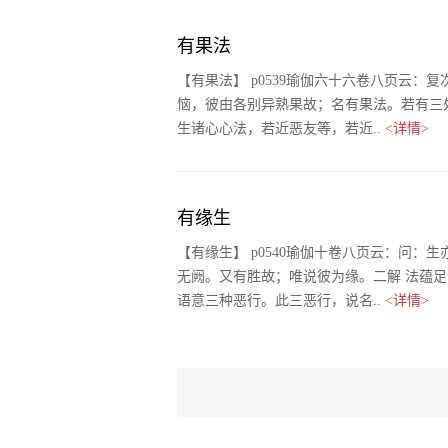
有果法
【有果法】 p0539瑜伽六十六卷八页云
恼，彼由各别异熟果故；名有果法。若有三处
生诸心心法，若近恶友等，若近..
<详情>
有缘生
【有缘生】 p0540瑜伽十卷八页云：问
无阙。又有胜故；唯说彼为缘。二解 法蕴
语意三种恶行。此三恶行，说名..
<详情>