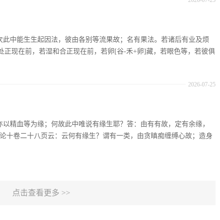
2026-07-25
：复次此中能生生起因法，彼由各别等流果故；名有果法。若诸后有业及烦
正现在前，若湿和合正现在前，若卵[谷-禾+卵]藏，若眼色等，若彼俱
2026-07-25
：生亦以精血等为缘；何故此中唯说有缘生耶？答：由有有故，定有余缘，
足论十卷二十八页云：云何有缘生？谓有一类，由贪瞋痴缠缚心故；造身
点击查看更多 >>