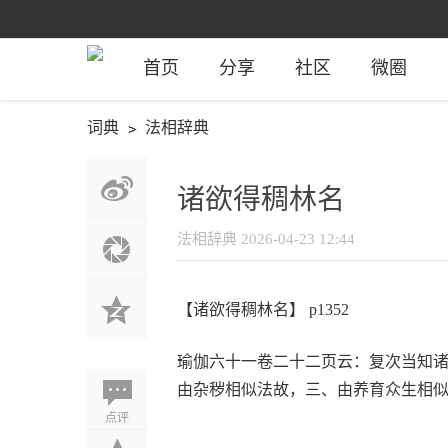
首页
分享
社区
微圈
词典
法相辞典
诸欲得稠林名
法相辞典
2026-04-23 12:44
【诸欲得稠林名】 p1352
瑜伽六十一卷二十二页云：复次当知
由杂秽相似法故，三、由养育众生相
点评