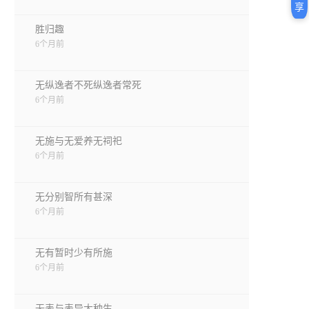
享
胜归趣
6个月前
无纵逸者不死纵逸者常死
6个月前
无施与无爱养无祠祀
6个月前
无分别智所有甚深
6个月前
无有暂时少有所施
6个月前
无表与表异大种生