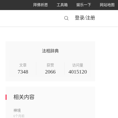
拜佛祈愿
工具箱
娱乐一下
网站地图
登录/
注册
法相辞典
文章
获赞
访问量
7348
2066
4015120
相关内容
神境
6个月前