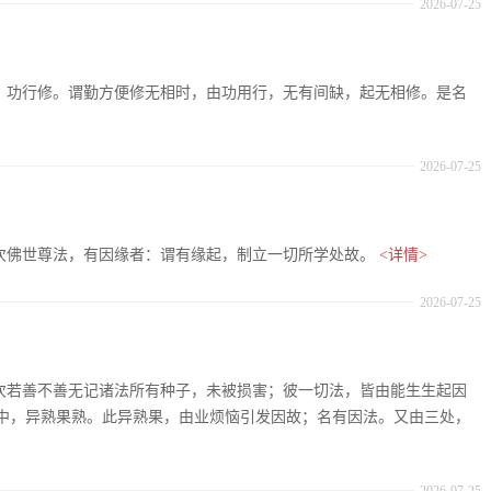
2026-07-25
十七、功行修。谓勤方便修无相时，由功用行，无有间缺，起无相修。是名
2026-07-25
：复次佛世尊法，有因缘者：谓有缘起，制立一切所学处故。
<详情>
2026-07-25
：复次若善不善无记诸法所有种子，未被损害；彼一切法，皆由能生生起因
中，异熟果熟。此异熟果，由业烦恼引发因故；名有因法。又由三处，