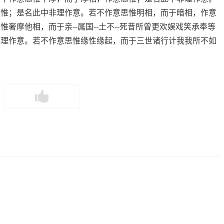
思惟；是名此中非理作意。若不作意思惟明相，而于暗相，作意
奢摩他相，而于亲--属国--土不--死昔所曾更欢娱戏笑承奉等
非理作意。若不作意思惟缘性缘起，而于三世诸行计我我所不如
。