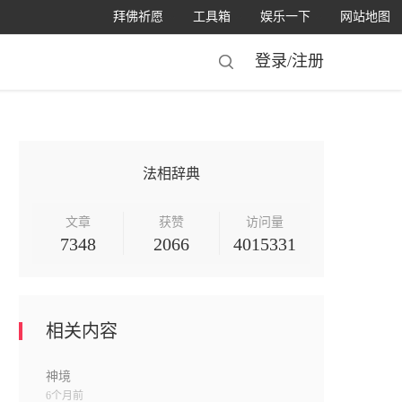
拜佛祈愿
工具箱
娱乐一下
网站地图
登录/
注册
法相辞典
文章
获赞
访问量
7348
2066
4015331
相关内容
神境
6个月前