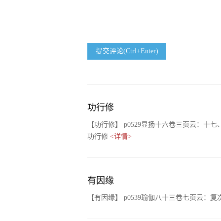
提交评论(Ctrl+Enter)
功行修
【功行修】 p0529显扬十六卷三页云：
功行修
<详情>
有因缘
【有因缘】 p0539瑜伽八十三卷七页云