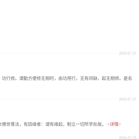
2026-07-25
十七、功行修。谓勤方便修无相时，由功用行，无有间缺，起无相修。是名
2026-07-25
：复次佛世尊法，有因缘者：谓有缘起，制立一切所学处故。
<详情>
2026-07-25