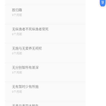
享
胜归趣
6个月前
无纵逸者不死纵逸者常死
6个月前
无施与无爱养无祠祀
6个月前
无分别智所有甚深
6个月前
无有暂时少有所施
6个月前
无表与表异大种生