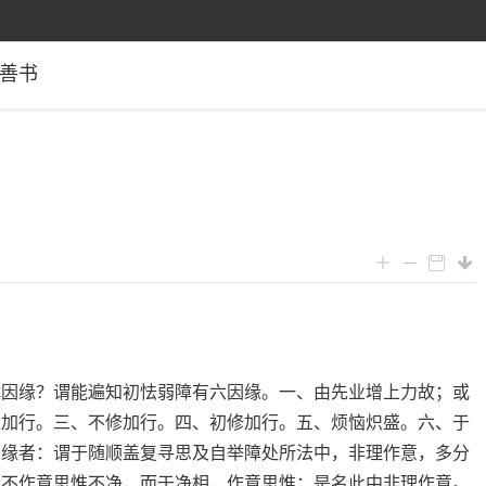
善书
障因缘？谓能遍知初怯弱障有六因缘。一、由先业增上力故；或
过加行。三、不修加行。四、初修加行。五、烦恼炽盛。六、于
因缘者：谓于随顺盖复寻思及自举障处所法中，非理作意，多分
若不作意思惟不净，而于净相，作意思惟；是名此中非理作意。