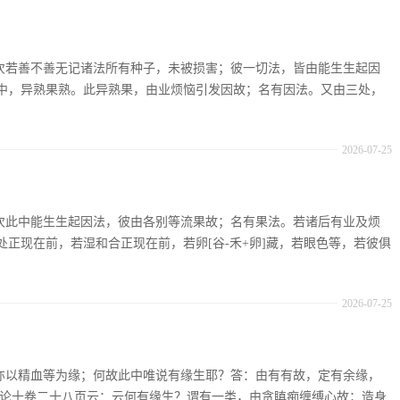
：复次若善不善无记诸法所有种子，未被损害；彼一切法，皆由能生生起因
中，异熟果熟。此异熟果，由业烦恼引发因故；名有因法。又由三处，
2026-07-25
：复次此中能生生起因法，彼由各别等流果故；名有果法。若诸后有业及烦
正现在前，若湿和合正现在前，若卵[谷-禾+卵]藏，若眼色等，若彼俱
2026-07-25
：生亦以精血等为缘；何故此中唯说有缘生耶？答：由有有故，定有余缘，
足论十卷二十八页云：云何有缘生？谓有一类，由贪瞋痴缠缚心故；造身