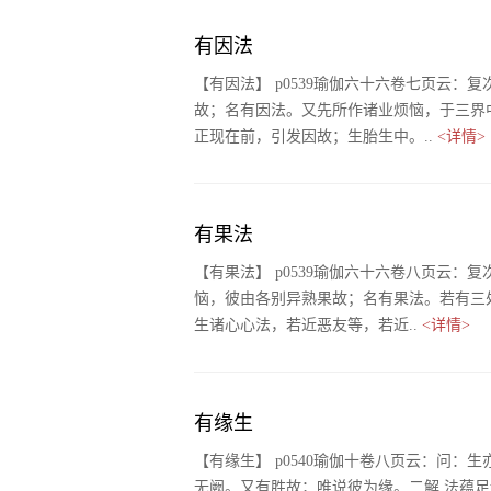
有因法
【有因法】 p0539瑜伽六十六卷七页云
故；名有因法。又先所作诸业烦恼，于三界
正现在前，引发因故；生胎生中。..
<详情>
有果法
【有果法】 p0539瑜伽六十六卷八页云
恼，彼由各别异熟果故；名有果法。若有三处
生诸心心法，若近恶友等，若近..
<详情>
有缘生
【有缘生】 p0540瑜伽十卷八页云：问
无阙。又有胜故；唯说彼为缘。二解 法蕴