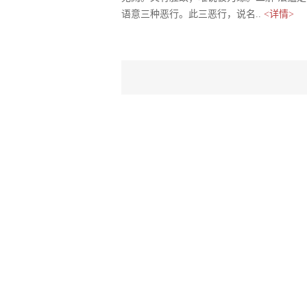
语意三种恶行。此三恶行，说名..
<详情>