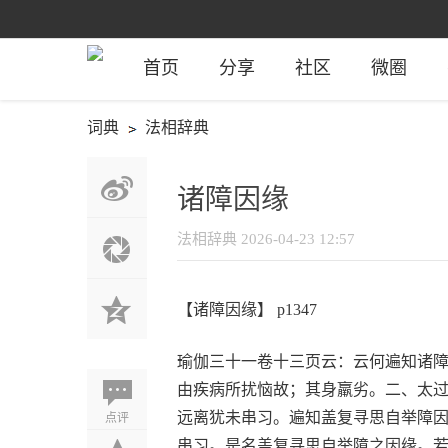
首页
分享
社区
微圈
词典
法相辞典
诸障因缘
法相辞典
2026-04-23 12:57
【诸障因缘】 p1347
瑜伽三十一卷十三页云：云何遍知诸
由疾病所扰恼故；其身羸劣。二、太
点评
远离犹未串习。遍知盖复寻思自举障
串习。是名盖复寻思自举障之因缘。