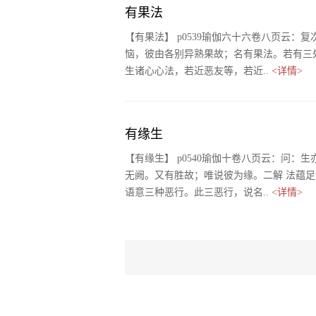
有果法
【有果法】 p0539瑜伽六十六卷八页云
恼，彼由各别异熟果故；名有果法。若有三处
生诸心心法，若近恶友等，若近..
<详情>
有缘生
【有缘生】 p0540瑜伽十卷八页云：问
无阙。又有胜故；唯说彼为缘。二解 法蕴
语意三种恶行。此三恶行，说名..
<详情>