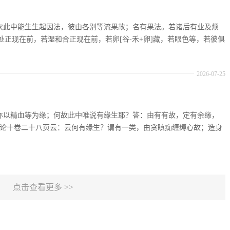
：复次此中能生生起因法，彼由各别等流果故；名有果法。若诸后有业及烦
正现在前，若湿和合正现在前，若卵[谷-禾+卵]藏，若眼色等，若彼俱
2026-07-25
：生亦以精血等为缘；何故此中唯说有缘生耶？答：由有有故，定有余缘，
足论十卷二十八页云：云何有缘生？谓有一类，由贪瞋痴缠缚心故；造身
点击查看更多 >>