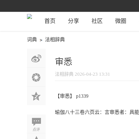
首页
分享
社区
微圈
词典
法相辞典
审悉
法相辞典
2026-04-23 13:31
【审悉】 p1339
瑜伽八十三卷六页云：言审悉者：具
点评