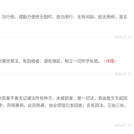
十七、功行修。谓勤方便修无相时，由功用行，无有间缺，起无相修。是名
2026-07-25
：复次佛世尊法，有因缘者：谓有缘起，制立一切所学处故。
<详情>
2026-07-25
：复次若善不善无记诸法所有种子，未被损害；彼一切法，皆由能生生起因
中，异熟果熟。此异熟果，由业烦恼引发因故；名有因法。又由三处，
2026-07-25