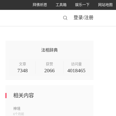
拜佛祈愿
工具箱
娱乐一下
网站地图
登录/
注册
法相辞典
文章
获赞
访问量
7348
2066
4018465
相关内容
神境
6个月前