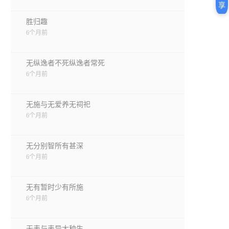
享
胜归趣
6个月前
无纵逸者不死纵逸者常死
6个月前
无施与无爱养无祠祀
6个月前
无分别智所有甚深
6个月前
无有暂时少有所施
6个月前
无表与表异大种生