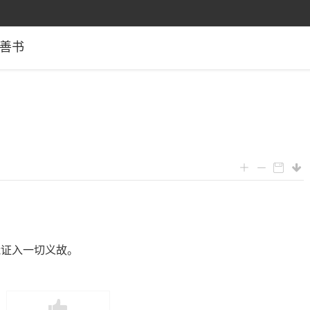
善书
能证入一切义故。