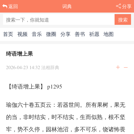
词典
分享
返回
首页
视频
音乐
微圈
分享
善书
祈愿
地图
绮语增上果
2026-04-23 14:32
法相辞典
【绮语增上果】 p1295
瑜伽六十卷五页云：若器世间。所有果树，果无
的当，非时结实，时不结实，生而似熟，根不坚
牢，势不久停，园林池沼，多不可乐，饶诸怖畏