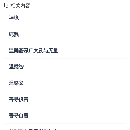
相关内容
神境
纯熟
涅槃甚深广大及与无量
涅槃智
涅槃义
害寻俱害
害寻自害