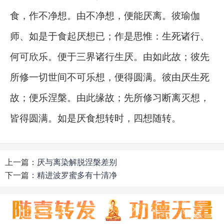
食，作不净想。由不净想，便能厌离。彼瑜伽
师、如是于食起厌想已；作是思惟：生死诸行、
何可欣乐。便于三界诸行生厌。由如此故；彼先
所修一切世间不可乐想，便得圆满。彼由厌生死
故；便乐涅槃。由此缘故；先所修习断离灭想，
皆得圆满。如是厌食想转时，四想随转。
上一篇：
厌与离染解脱涅槃差别
下一篇：
精进波罗蜜多有十清净