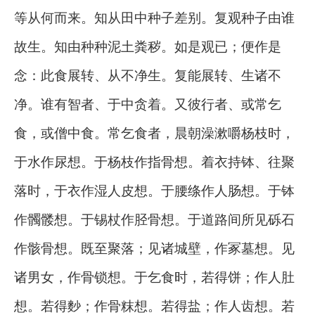
等从何而来。知从田中种子差别。复观种子由谁
故生。知由种种泥土粪秽。如是观已；便作是
念：此食展转、从不净生。复能展转、生诸不
净。谁有智者、于中贪着。又彼行者、或常乞
食，或僧中食。常乞食者，晨朝澡漱嚼杨枝时，
于水作尿想。于杨枝作指骨想。着衣持钵、往聚
落时，于衣作湿人皮想。于腰绦作人肠想。于钵
作髑髅想。于锡杖作胫骨想。于道路间所见砾石
作骸骨想。既至聚落；见诸城壁，作冢墓想。见
诸男女，作骨锁想。于乞食时，若得饼；作人肚
想。若得麨；作骨粖想。若得盐；作人齿想。若