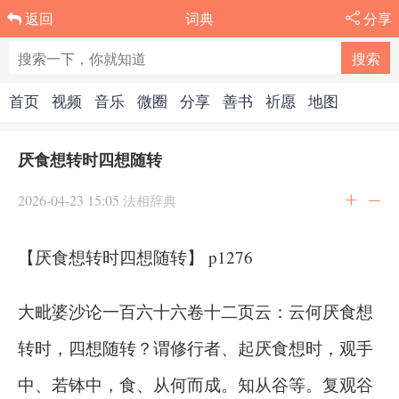
词典
分享
返回
首页
视频
音乐
微圈
分享
善书
祈愿
地图
厌食想转时四想随转
2026-04-23 15:05
法相辞典
【厌食想转时四想随转】 p1276
大毗婆沙论一百六十六卷十二页云：云何厌食想
转时，四想随转？谓修行者、起厌食想时，观手
中、若钵中，食、从何而成。知从谷等。复观谷