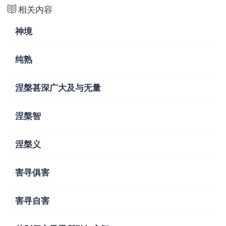
相关内容
神境
纯熟
涅槃甚深广大及与无量
涅槃智
涅槃义
害寻俱害
害寻自害