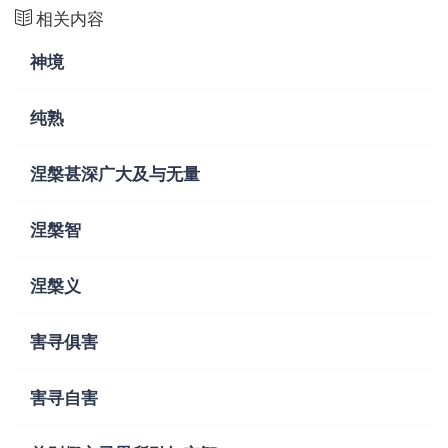
相关内容
神境
纯熟
涅槃甚深广大及与无量
涅槃智
涅槃义
害寻俱害
害寻自害