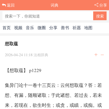
词典
分享
返回
首页
视频
音乐
微圈
分享
善书
祈愿
地图
想取蕴
2026-04-24 11:18
法相辞典
【想取蕴】 p1229
集异门论十一卷十三页云：云何想取蕴？答：若
想、有漏，随顺诸取；于此诸想、若过去，若未
来，若现在，欲生时生；或贪，或瞋，或痴。或