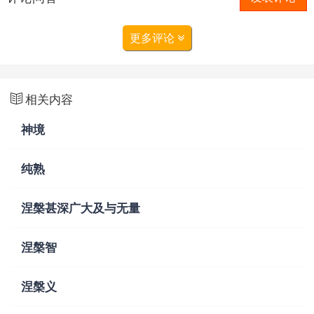
更多评论
相关内容
神境
纯熟
涅槃甚深广大及与无量
涅槃智
涅槃义