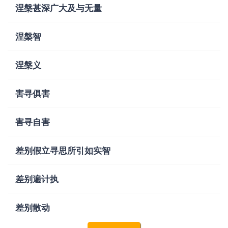
涅槃甚深广大及与无量
涅槃智
涅槃义
害寻俱害
害寻自害
差别假立寻思所引如实智
差别遍计执
差别散动