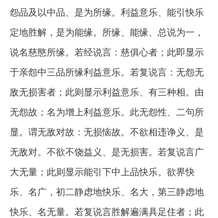
怨品及以中品、是为所缘。利益意乐、能引快乐
定地胜解，是为能缘。所缘、能缘、总说为一，
说名慈愍所缘。若经说言：慈俱心者；此即显示
于亲怨中三品所缘利益意乐。若复说言：无怨无
敌无损害者；此则显示利益意乐、有三种相。由
无怨故；名为增上利益意乐。此无怨性、二句所
显。谓无敌对故：无损恼故。不欲相违诤义、是
无敌对。不欲不饶益义、是无损害。若复说言广
大无量；此则显示能引下中上品快乐。欲界快
乐、名广，初二静虑地快乐、名大，第三静虑地
快乐、名无量。若复说言胜解遍满具足住者；此