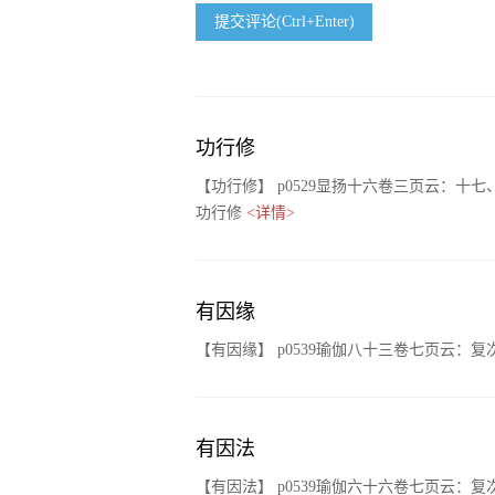
提交评论(Ctrl+Enter)
功行修
【功行修】 p0529显扬十六卷三页云：
功行修
<详情>
有因缘
【有因缘】 p0539瑜伽八十三卷七页云
有因法
【有因法】 p0539瑜伽六十六卷七页云