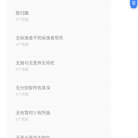
享
胜归趣
6个月前
无纵逸者不死纵逸者常死
6个月前
无施与无爱养无祠祀
6个月前
无分别智所有甚深
6个月前
无有暂时少有所施
6个月前
无表与表异大种生