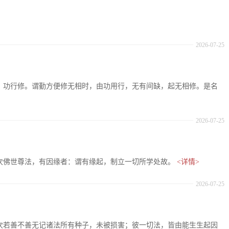
2026-07-25
十七、功行修。谓勤方便修无相时，由功用行，无有间缺，起无相修。是名
2026-07-25
：复次佛世尊法，有因缘者：谓有缘起，制立一切所学处故。
<详情>
2026-07-25
：复次若善不善无记诸法所有种子，未被损害；彼一切法，皆由能生生起因