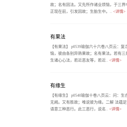
故；名有因法。又先所作诸业烦恼，于三界
正现在前，引发因故；生胎生中。..
<详情>
有果法
【有果法】 p0539瑜伽六十六卷八页云
恼，彼由各别异熟果故；名有果法。若有三处
生诸心心法，若近恶友等，若近..
<详情>
有缘生
【有缘生】 p0540瑜伽十卷八页云：问
无阙。又有胜故；唯说彼为缘。二解 法蕴
语意三种恶行。此三恶行，说名..
<详情>