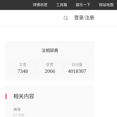
拜佛祈愿
工具箱
娱乐一下
网站地图
登录/
注册
法相辞典
文章
获赞
访问量
7348
2066
4018307
相关内容
神境
6个月前