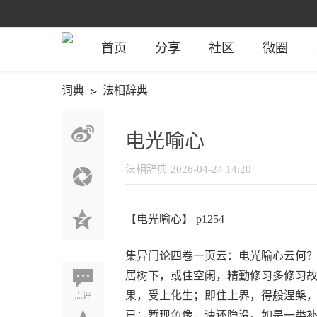
首页
分享
社区
微圈
词典
法相辞典
电光喻心
法相辞典
2026-04-24 14:20
【电光喻心】 p1254
集异门论四卷一页云：电光喻心云何
居树下，或住空闲，精勤修习多修习
点评
果，受上化生；即住上界，得般涅槃
已；暂现色像，速还隐没。如是一类