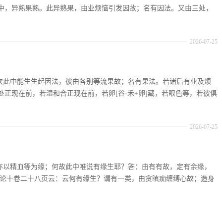
中，异熟果熟。此异熟果，由业烦恼引发因故；名有因法。又由三处，
2026-07-25
：复次此中能生生起因法，彼由各别等流果故；名有果法。若诸后有业及烦
正现在前，若湿和合正现在前，若卵[谷-禾+卵]藏，若眼色等，若彼俱
2026-07-25
：生亦以精血等为缘；何故此中唯说有缘生耶？答：由有有故，定有余缘，
足论十卷二十八页云：云何有缘生？谓有一类，由贪瞋痴缠缚心故；造身