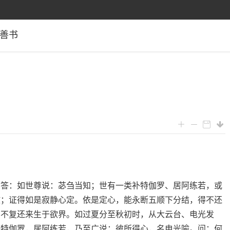
善书
？答：如世尊说：苾刍当知；世有一类补特伽罗、居阿练若，或
故；证得如是寂静心定。依是定心，能永断五顺下分结，得不还
，不复还来生于欲界。如过夏分至秋初时，从大云台、电光发
补特伽罗，居阿练若，乃至广说；彼所得心，名电光喻。问：何