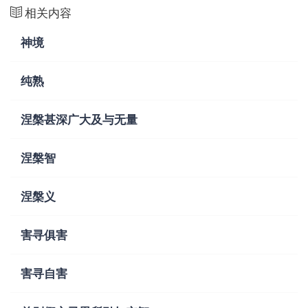
相关内容
神境
纯熟
涅槃甚深广大及与无量
涅槃智
涅槃义
害寻俱害
害寻自害