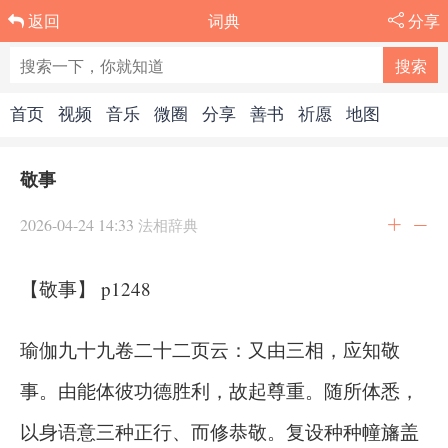
词典
分享
返回
首页
视频
音乐
微圈
分享
善书
祈愿
地图
敬事
2026-04-24 14:33
法相辞典
【敬事】 p1248
瑜伽九十九卷二十二页云：又由三相，应知敬
事。由能体彼功德胜利，故起尊重。随所体悉，
以身语意三种正行、而修恭敬。复设种种幢旛盖