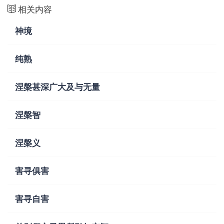
相关内容
神境
纯熟
涅槃甚深广大及与无量
涅槃智
涅槃义
害寻俱害
害寻自害