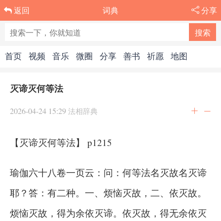
词典
分享
返回
首页
视频
音乐
微圈
分享
善书
祈愿
地图
灭谛灭何等法
2026-04-24 15:29
法相辞典
【灭谛灭何等法】 p1215
瑜伽六十八卷一页云：问：何等法名灭故名灭谛
耶？答：有二种。一、烦恼灭故，二、依灭故。
烦恼灭故，得为余依灭谛。依灭故，得无余依灭