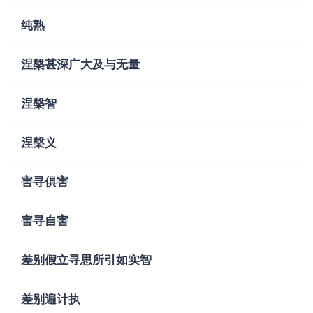
纯熟
涅槃甚深广大及与无量
涅槃智
涅槃义
害寻俱害
害寻自害
差别假立寻思所引如实智
差别遍计执