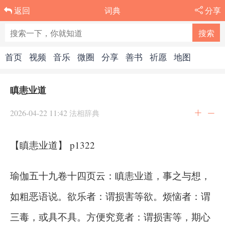
词典
分享
返回
首页
视频
音乐
微圈
分享
善书
祈愿
地图
瞋恚业道
2026-04-22 11:42
法相辞典
【瞋恚业道】 p1322
瑜伽五十九卷十四页云：瞋恚业道，事之与想，
如粗恶语说。欲乐者：谓损害等欲。烦恼者：谓
三毒，或具不具。方便究竟者：谓损害等，期心