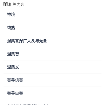
相关内容
神境
纯熟
涅槃甚深广大及与无量
涅槃智
涅槃义
害寻俱害
害寻自害