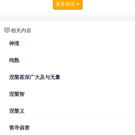
更多评论
相关内容
神境
纯熟
涅槃甚深广大及与无量
涅槃智
涅槃义
害寻俱害